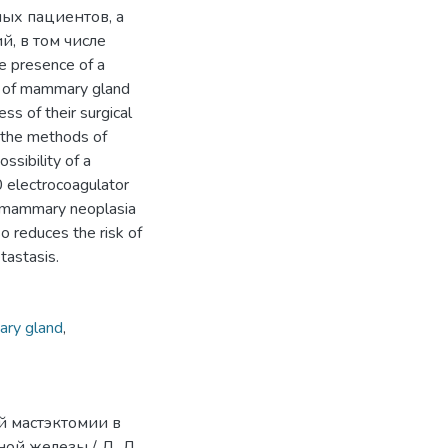
ых пациентов, а
, в том числе
e presence of a
ns of mammary gland
ess of their surgical
 the methods of
ssibility of a
0 electrocoagulator
r mammary neoplasia
o reduces the risk of
tastasis.
ry gland
,
й мастэктомии в
ой железы / Д. Д.