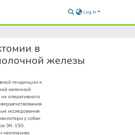
Log In
ктомии в
 молочной железы
ивной тенденции к
ний молочной
ь их оперативного
совершенствования
ные исследования
вопотери у собак
ра ЭК-150.
и неоплазиях