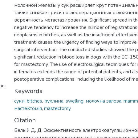
молочной железы у сук расширяет круг потенциальн
также снижает риск послеоперационных осложнений
вероятность метастазирования. Significant spread in th
negative tendency to increase the number of registratio
neoplasms in bitches, as well as the insufficient effectiven
treatment, causes the urgency of finding ways to improve
surgical intervention. The conducted studies showed the po
significant reduction in blood loss in dogs with the EC-15
for mastectomy. The use of electrosurgical techniques fo
in females extends the range of potential patients, and als
postoperative complications, including the likelihood of me
ины
Keywords
суки
,
bitches
,
пухлина
,
swelling
,
молочна залоза
,
mamma
мастектомія
,
mastectomy
Citation
Белый Д. Д. Эффективность электрокоагуляционно
минимизации кровопотери у сук с опухолями молочн