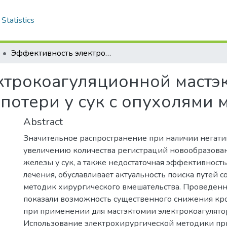
Statistics
Эффективность электрокоагуляционной мастэктомии в минимизации кровопотери у сук с опухолями молочной железы
ктрокоагуляционной мастэ
потери у сук с опухолями
Abstract
Значительное распространение при наличии негат
увеличению количества регистраций новообразова
железы у сук, а также недостаточная эффективност
лечения, обуславливает актуальность поиска путей 
методик хирургического вмешательства. Проведен
показали возможность существенного снижения кро
при применении для мастэктомии электрокоагулято
Использование электрохирургической методики пр