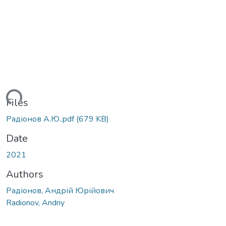
ading...
Files
Радіонов А.Ю..pdf
(679 KB)
Date
2021
Authors
Радіонов, Андрій Юрійович
Radionov, Andriy