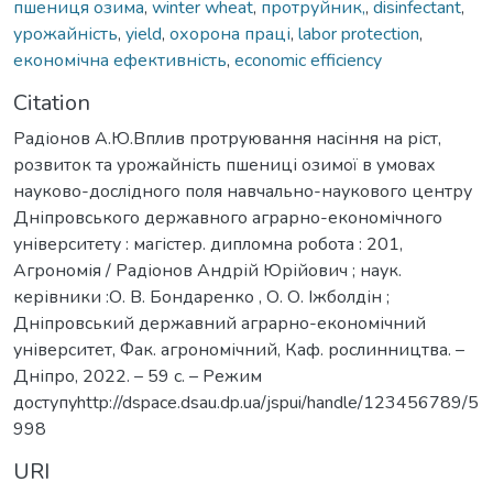
пшениця озима
,
winter wheat
,
протруйник,
,
disinfectant
,
урожайність
,
yield
,
охорона праці
,
labor protection
,
економічна ефективність
,
economic efficiency
Citation
Радіонов А.Ю.Вплив протруювання насіння на ріст,
розвиток та урожайність пшениці озимої в умовах
науково-дослідного поля навчально-наукового центру
Дніпровського державного аграрно-економічного
університету : магістер. дипломна робота : 201,
Агрономія / Радіонов Андрій Юрійович ; наук.
керівники :О. В. Бондаренко , О. О. Іжболдін ;
Дніпровський державний аграрно-економічний
університет, Фак. агрономічний, Каф. рослинництва. –
Дніпро, 2022. – 59 с. – Режим
доступуhttp://dspace.dsau.dp.ua/jspui/handle/123456789/5
998
URI