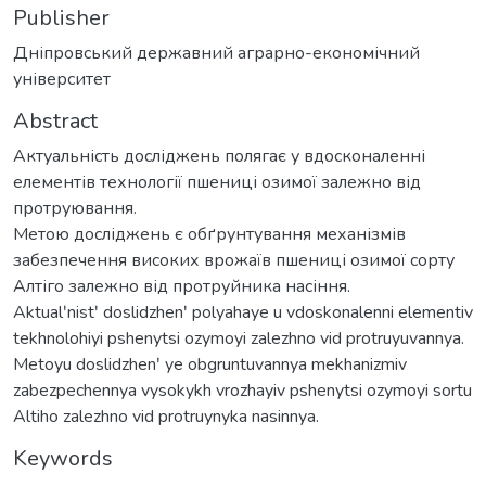
Publisher
Дніпровський державний аграрно-економічний
університет
Abstract
Актуальність досліджень полягає у вдосконаленні
елементів технології пшениці озимої залежно від
протруювання.
Метою досліджень є обґрунтування механізмів
забезпечення високих врожаїв пшениці озимої сорту
Алтіго залежно від протруйника насіння.
Aktualʹnistʹ doslidzhenʹ polyahaye u vdoskonalenni elementiv
tekhnolohiyi pshenytsi ozymoyi zalezhno vid protruyuvannya.
Metoyu doslidzhenʹ ye obgruntuvannya mekhanizmiv
zabezpechennya vysokykh vrozhayiv pshenytsi ozymoyi sortu
Altiho zalezhno vid protruynyka nasinnya.
Keywords