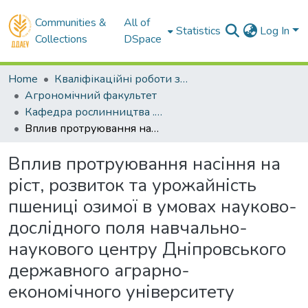
Communities &
All of
Statistics
Log In
Collections
DSpace
Home
Кваліфікаційні роботи здобувачів вищої освіти
Агрономічний факультет
Кафедра рослинництва . Магістри
Вплив протруювання насіння на ріст, розвиток та урожайність пшениці озимої в умовах науково-дослідного поля навчально-наукового центру Дніпровського державного аграрно-економічного університету
Вплив протруювання насіння на
ріст, розвиток та урожайність
пшениці озимої в умовах науково-
дослідного поля навчально-
наукового центру Дніпровського
державного аграрно-
економічного університету