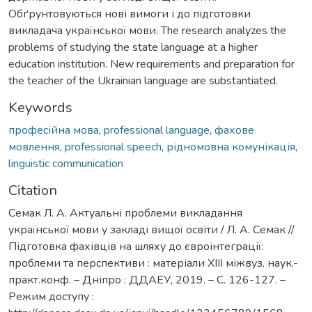
Обґрунтовуються нові вимоги і до підготовки
викладача української мови. The research analyzes the
problems of studying the state language at a higher
education institution. New requirements and preparation for
the teacher of the Ukrainian language are substantiated.
Keywords
професійна мова
,
professional language
,
фахове
мовлення
,
professional speech
,
рідномовна комунікація
,
linguistic communication
Citation
Семак Л. А. Актуальні проблеми викладання
української мови у закладі вищої освіти / Л. А. Семак //
Підготовка фахівців на шляху до євроінтеграції:
проблеми та перспективи : матеріали ХІІІ міжвуз. наук.-
практ.конф. – Дніпро : ДДАЕУ, 2019. – С. 126-127. –
Режим доступу :