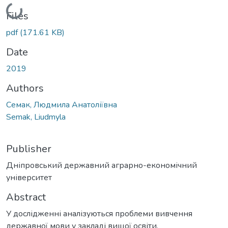
Loading...
Files
pdf
(171.61 KB)
Date
2019
Authors
Семак, Людмила Анатоліївна
Semak, Liudmyla
Publisher
Дніпровський державний аграрно-економічний
університет
Abstract
У дослідженні аналізуються проблеми вивчення
державної мови у закладі вищої освіти.