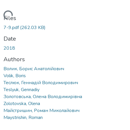
ading...
Files
7-9.pdf
(262.03 KB)
Date
2018
Authors
Волик, Борис Анатолійович
Volik, Boris
Теслюк, Геннадій Володимирович
Teslyuk, Gennadiy
Золотовська, Олена Володимирівна
Zolotovska, Olena
Майстришин, Роман Миколайович
Maystrishin, Roman