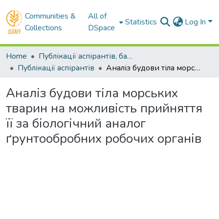
Communities &
All of
Statistics
Log In
Collections
DSpace
Home
Публікації аспірантів, бакалаврів, магістрів
Публікації аспірантів
Аналіз будови тіла морських тварин на можливість прийняття її за біологічний аналог ґрунтообробних робочих органів
Аналіз будови тіла морських
тварин на можливість прийняття
її за біологічний аналог
ґрунтообробних робочих органів