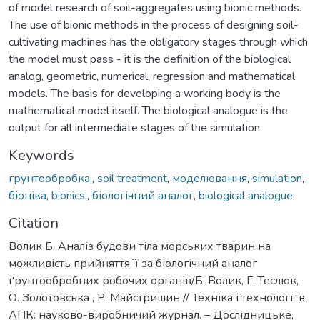
of model research of soil-aggregates using bionic methods.
The use of bionic methods in the process of designing soil-
cultivating machines has the obligatory stages through which
the model must pass - it is the definition of the biological
analog, geometric, numerical, regression and mathematical
models. The basis for developing a working body is the
mathematical model itself. The biological analogue is the
output for all intermediate stages of the simulation
Keywords
грунтообробка,
,
soil treatment
,
моделювання
,
simulation
,
біоніка
,
bionics,
,
біологічний аналог
,
biological analogue
Citation
Волик Б. Аналіз будови тіла морських тварин на
можливість прийняття її за біологічний аналог
ґрунтообробних робочих органів/Б. Волик, Г. Теслюк,
О. Золотовська , Р. Майстришин // Техніка і технології в
АПК: науково-виробничий журнал. – Дослідницьке,