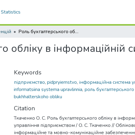
Statistics
енцій
Роль бухгалтерського обліку в інформаційній системі управління підприємством
о обліку в інформаційній с
Keywords
підприємство
,
pidpryiemstvo
,
інформаційна система у
informatsiina systema upravlinnia
,
роль бухгалтерського 
bukhhalterskoho obliku
Citation
Ткаченко О. С. Роль бухгалтерського обліку в інформ
управління підприємством / О. С. Ткаченко // Обліко
інформаційне та мовно-комунікаційне забезпечення