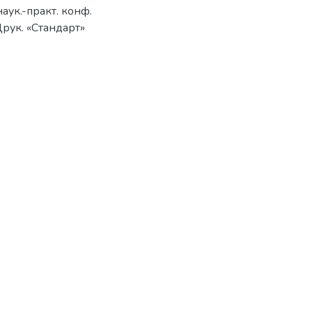
наук.-практ. конф.
Друк. «Стандарт»