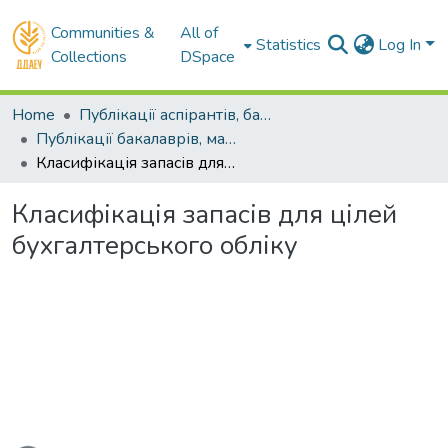
Communities &
All of
Statistics
Log In
Collections
DSpace
Home
Публікації аспірантів, бакалаврів, магістрів
Публікації бакалаврів, магістрів
Класифікація запасів для цілей бухгалтерського обліку
Класифікація запасів для цілей
бухгалтерського обліку