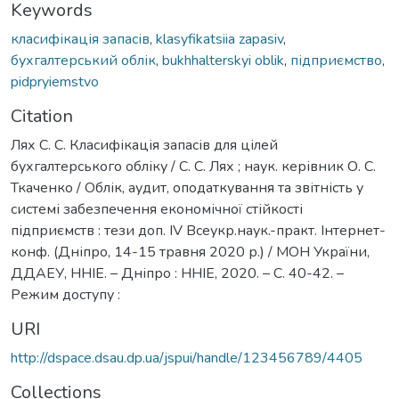
Keywords
класифікація запасів
,
klasyfikatsiia zapasiv
,
бухгалтерський облік
,
bukhhalterskyi oblik
,
підприємство
,
pidpryiemstvo
Citation
Лях С. С. Класифікація запасів для цілей
бухгалтерського обліку / С. С. Лях ; наук. керівник О. С.
Ткаченко / Облік, аудит, оподаткування та звітність у
системі забезпечення економічної стійкості
підприємств : тези доп. IV Всеукр.наук.-практ. Інтернет-
конф. (Дніпро, 14-15 травня 2020 р.) / МОН України,
ДДАЕУ, ННІЕ. – Дніпро : ННІЕ, 2020. – С. 40-42. –
Режим доступу :
URI
http://dspace.dsau.dp.ua/jspui/handle/123456789/4405
Collections