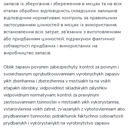
запасів їх зберігання і збереження в місцях та на всіх
етапах обробки; відповідність складських залишків
відповідним нормативам; контроль за правильним
застосуванням цінностей в місцях їх використання;
встановлення всіх затрат, зв‘язаних з виготовленням
або придбанням цінностей; підрахунок фактичної
собівартості придбаних і використаних на
виробництво запасів.
Oblik zapasiv povynen zabezpechyty: kontrol za povnym i
svoiechasnym oprybutkovuvanniam vyrobnychykh zapasiv
yikh zberihannia i zberezhennia v mistsiakh ta na vsikh
etapakh obrobky; vidpovidnist skladskykh zalyshkiv
vidpovidnym normatyvam; kontrol za pravylnym
zastosuvanniam tsinnostei v mistsiakh yikh vykorystannia;
vstanovlennia vsikh zatrat, zv‘iazanykh z vyhotovlenniam abo
prydbanniam tsinnostei; pidrakhunok faktychnoi sobivartosti
prydbanykh i vykorystanykh na vyrobnytstvo zapasiv.