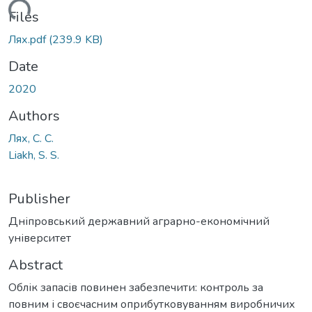
ading...
Files
Лях.pdf
(239.9 KB)
Date
2020
Authors
Лях, С. С.
Liakh, S. S.
Publisher
Дніпровський державний аграрно-економічний
університет
Abstract
Облік запасів повинен забезпечити: контроль за
повним і своєчасним оприбутковуванням виробничих