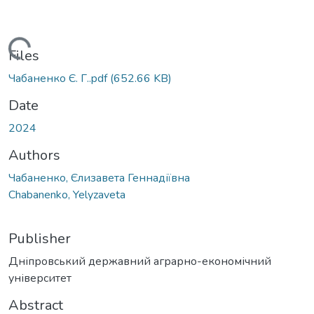
Loading...
Files
Чабаненко Є. Г..pdf
(652.66 KB)
Date
2024
Authors
Чабаненко, Єлизавета Геннадіївна
Chabanenko, Yelyzaveta
Publisher
Дніпровський державний аграрно-економічний
університет
Abstract