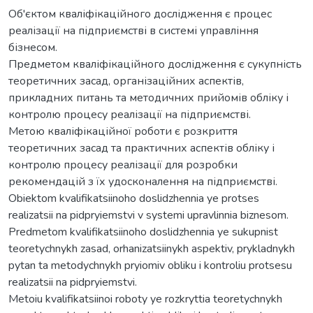
Об'єктом кваліфікаційного дослідження є процес
реалізації на підприємстві в системі управління
бізнесом.
Предметом кваліфікаційного дослідження є сукупність
теоретичних засад, організаційних аспектів,
прикладних питань та методичних прийомів обліку і
контролю процесу реалізації на підприємстві.
Метою кваліфікаційної роботи є розкриття
теоретичних засад та практичних аспектів обліку і
контролю процесу реалізації для розробки
рекомендацій з їх удосконалення на підприємстві.
Obiektom kvalifikatsiinoho doslidzhennia ye protses
realizatsii na pidpryiemstvi v systemi upravlinnia biznesom.
Predmetom kvalifikatsiinoho doslidzhennia ye sukupnist
teoretychnykh zasad, orhanizatsiinykh aspektiv, prykladnykh
pytan ta metodychnykh pryiomiv obliku i kontroliu protsesu
realizatsii na pidpryiemstvi.
Metoiu kvalifikatsiinoi roboty ye rozkryttia teoretychnykh