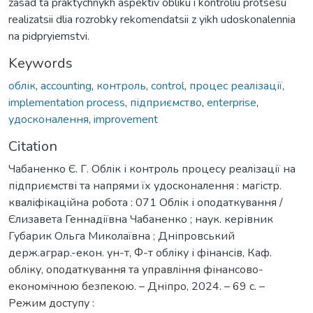
zasad ta praktychnykh aspektiv obliku i kontroliu protsesu
realizatsii dlia rozrobky rekomendatsii z yikh udoskonalennia
na pidpryiemstvi.
Keywords
облік
,
accounting
,
контроль
,
control
,
процес реалізації
,
implementation process
,
підприємство
,
enterprise
,
удосконалення
,
improvement
Citation
Чабаненко Є. Г. Облік і контроль процесу реалізації на
підприємстві та напрями їх удосконалення : магістр.
кваліфікаційна робота : 071 Облік і оподаткування /
Єлизавета Геннадіївна Чабаненко ; наук. керівник
Губарик Ольга Миколаївна ; Дніпровський
держ.аграр.-екон. ун-т, Ф-т обліку і фінансів, Каф.
обліку, оподаткування та управління фінансово-
економічною безпекою. – Дніпро, 2024. – 69 с. –
Режим доступу :