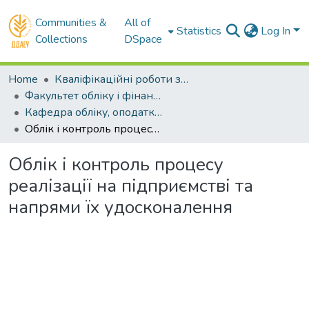
Communities &
All of
Statistics
Log In
Collections
DSpace
Home
Кваліфікаційні роботи здобувачів вищої освіти
Факультет обліку і фінансів
Кафедра обліку, оподаткування та управління фінансово-економічною безпекою . Магістри
Облік і контроль процесу реалізації на підприємстві та напрями їх удосконалення
Облік і контроль процесу
реалізації на підприємстві та
напрями їх удосконалення