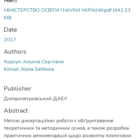
Loading...
Files
МІНІСТЕРСТВО ОСВІТИ І НАУКИ УКРАЇНИ.pdf
(442.33
KB)
Date
2017
Authors
Корсун, Альона Сергіївна
Korsun, Alona Serhiivna
Publisher
Дніпропетровський ДАЕУ
Abstract
Метою дисертаційної роботи є обґрунтування
теоретичних та методичних основ, а також розробка
практичних рекомендацій щодо розвитку лізингових