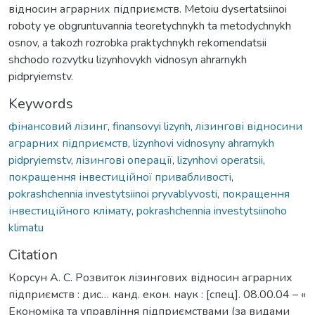
відносин аграрних підприємств. Metoiu dysertatsiinoi
roboty ye obgruntuvannia teoretychnykh ta metodychnykh
osnov, a takozh rozrobka praktychnykh rekomendatsii
shchodo rozvytku lizynhovykh vidnosyn ahrarnykh
pidpryiemstv.
Keywords
фінансовий лізинг
,
finansovyi lizynh
,
лізингові відносини
аграрних підприємств
,
lizynhovi vidnosyny ahrarnykh
pidpryiemstv
,
лізингові операції
,
lizynhovi operatsii
,
покращення інвестиційної привабливості
,
pokrashchennia investytsiinoi pryvablyvosti
,
покращення
інвестиційного клімату
,
pokrashchennia investytsiinoho
klimatu
Citation
Корсун А. С. Розвиток лізингових відносин аграрних
підприємств : дис… канд. екон. наук : [спец]. 08.00.04 – «
Економіка та управління підприємствами (за видами