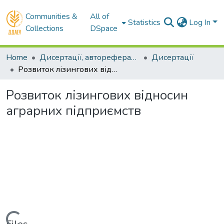
Communities &
All of
Statistics
Log In
Collections
DSpace
Home
Дисертації, автореферати, реферати
Дисертації
Розвиток лізингових відносин аграрних підприємств
Розвиток лізингових відносин
аграрних підприємств