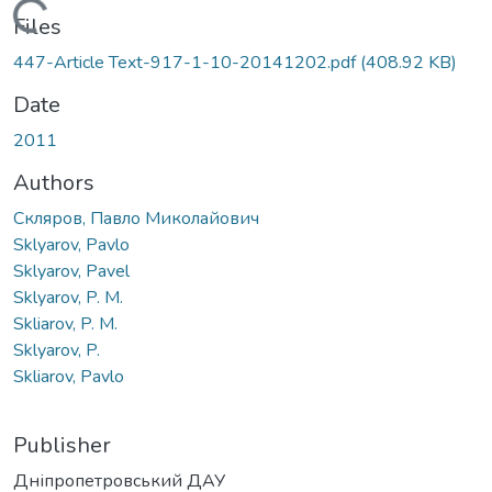
Loading...
Files
447-Article Text-917-1-10-20141202.pdf
(408.92 KB)
Date
2011
Authors
Скляров, Павло Миколайович
Sklyarov, Pavlo
Sklyarov, Pavel
Sklyarov, P. M.
Skliarov, P. M.
Sklyarov, P.
Skliarov, Pavlo
Publisher
Дніпропетровський ДАУ