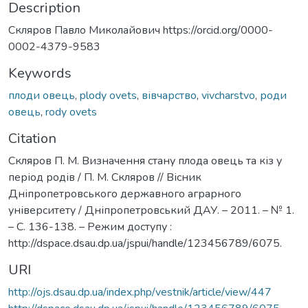
Description
Скляров Павло Миколайович https://orcid.org/0000-
0002-4379-9583
Keywords
плоди овець
,
plody ovets
,
вівчарство
,
vivcharstvo
,
роди
овець
,
rody ovets
Citation
Скляров П. М. Визначення стану плода овець та кіз у
період родів / П. М. Скляров // Вісник
Дніпропетровського державного аграрного
університету / Дніпропетровський ДАУ. – 2011. – № 1.
– С. 136-138. – Режим доступу :
http://dspace.dsau.dp.ua/jspui/handle/123456789/6075.
URI
http://ojs.dsau.dp.ua/index.php/vestnik/article/view/447