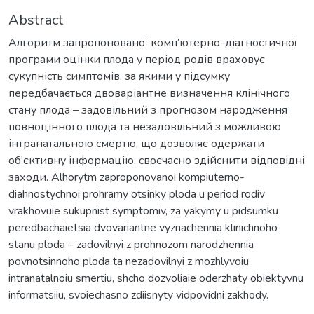
Abstract
Алгоритм запропонованої комп’ютерно-діагностичної
програми оцінки плода у період родів враховує
сукупність симптомів, за якими у підсумку
передбачається двоваріантне визначення клінічного
стану плода – задовільний з прогнозом народження
повноцінного плода та незадовільний з можливою
інтранатальною смертю, що дозволяє одержати
об’єктивну інформацію, своєчасно здійснити відповідні
заходи. Alhorytm zaproponovanoi kompiuterno-
diahnostychnoi prohramy otsinky ploda u period rodiv
vrakhovuie sukupnist symptomiv, za yakymy u pidsumku
peredbachaietsia dvovariantne vyznachennia klinichnoho
stanu ploda – zadovilnyi z prohnozom narodzhennia
povnotsinnoho ploda ta nezadovilnyi z mozhlyvoiu
intranatalnoiu smertiu, shcho dozvoliaie oderzhaty obiektyvnu
informatsiiu, svoiechasno zdiisnyty vidpovidni zakhody.