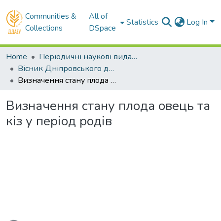
Communities &
All of
Statistics
Log In
Collections
DSpace
Home
Періодичні наукові видання ДДАЕУ
Вісник Дніпровського державного аграрно–економічного університету - до липня 2018 р.
Визначення стану плода овець та кіз у період родів
Визначення стану плода овець та
кіз у період родів