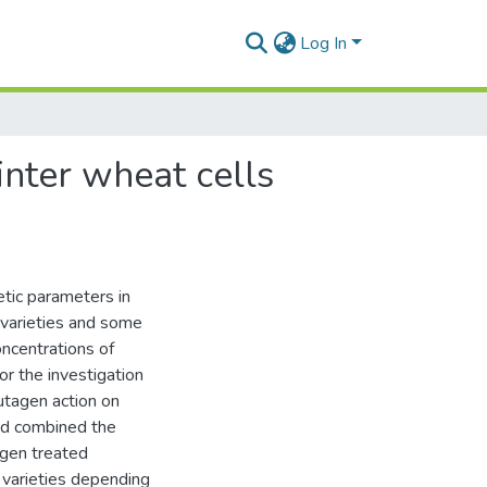
Log In
nter wheat cells
etic parameters in
varieties and some
oncentrations of
r the investigation
tagen action on
ied combined the
agen treated
 varieties depending