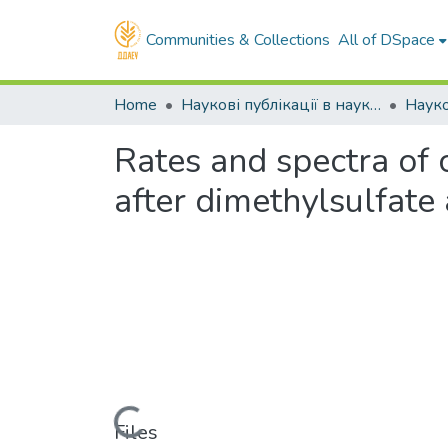
Communities & Collections
All of DSpace
Home
Наукові публікації в наукометричних базах Scopus та Web of Science
Rates and spectra of
after dimethylsulfate 
Loading...
Files