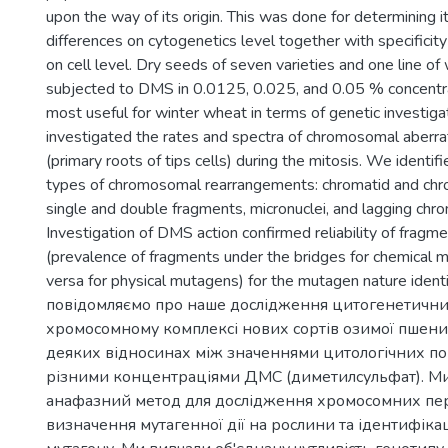
upon the way of its origin. This was done for determining 
differences on cytogenetics level together with specificit
on cell level. Dry seeds of seven varieties and one line o
subjected to DMS in 0.0125, 0.025, and 0.05 % concentra
most useful for winter wheat in terms of genetic investi
investigated the rates and spectra of chromosomal aberra
(primary roots of tips cells) during the mitosis. We identif
types of chromosomal rearrangements: chromatid and ch
single and double fragments, micronuclei, and lagging ch
Investigation of DMS action confirmed reliability of fragm
(prevalence of fragments under the bridges for chemical 
versa for physical mutagens) for the mutagen nature identi
повідомляємо про наше дослідження цитогенетични
хромосомному комплексі нових сортів озимої пшениц
деяких відносинах між значеннями цитологічних по
різними концентраціями ДМС (диметилсульфат). М
анафазний метод для дослідження хромосомних пе
визначення мутагенної дії на рослини та ідентифіка