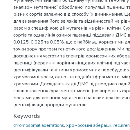
мутагену. Ми вивчали об'єднану чутливість генотипу
аналізом мутагенної обробленої популяції пшениці 
різних сортів залежно від способу їх виникнення. Ц
для визначення його зв'язків та відмінностей на рів
разом з специфікою дії мутагенів на рівні клітин. С
сортів та одна лінія озимої пшениці піддавали ДМС 
0,0125, 0,025 та 0,05%, що є найбільш корисними дл
точки зору програм генетичного дослідження. Ми п
дослідження частоти та спектрів хромосомних абера
пшениці (первинні коріння кінцевих клітин) під час 
ідентифікували такі типи хромосомних перебудов: х
хромосомні мости, одно- та подвійні фрагменти, мікр
хромосоми. Дослідження дії ДМС підтвердило надій
співвідношення фрагментів-мостів (поширеність фра
мостами для хімічних мутагенів і навпаки для фізичн
ідентифікації природи мутагенів.
Keywords
chromosomal aberrations
,
хромосомні аберації
,
recurre