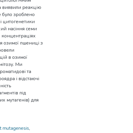
 цитологічним
та виявили реакцію
е було зроблено
ні цитогенетики
ухий насіння семи
в концентраціях
я озимої пшениці з
ровели
цій в озимої
мітозу. Ми
роматидові та
оядра і відстаючі
ність
гментів під
их мутагенів) для
nt mutagenesis
,