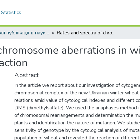
Statistics
Наукові публікації в наукометричній базі Web of Science
Rates and spectra of chromosome aberrations in winter wheat cells after dimethylsulfate action
 chromosome aberrations in wi
action
Abstract
In the article we report about our investigation of cytogen
chromosomal complex of the new Ukrainian winter wheat 
relations amid value of cytological indexes and different c
DMS (dimethylsulfate). We used the anaphases method fo
of chromosomal rearrangements and determination the mu
plants and identification the nature of mutagen. We stud
sensitivity of genotype by the cytological analysis of mut
population of wheat and revealed the reaction of different