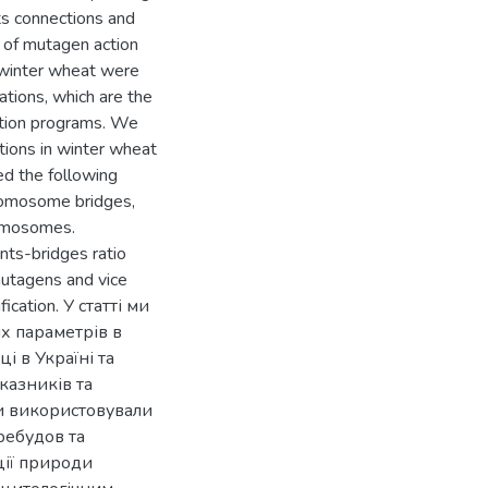
its connections and
y of mutagen action
f winter wheat were
tions, which are the
gation programs. We
tions in winter wheat
ied the following
romosome bridges,
romosomes.
ents-bridges ratio
mutagens and vice
fication. У статті ми
х параметрів в
і в Україні та
казників та
и використовували
ребудов та
ції природи