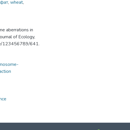
ьфат
,
wheat
,
e aberrations in
Journal of Ecology,
ndle/123456789/641.
hromosome-
action
nce