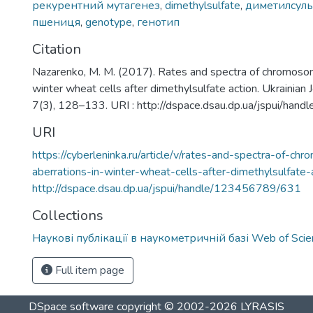
рекурентний мутагенез
,
dimethylsulfate
,
диметилсул
пшениця
,
genotype
,
генотип
Citation
Nazarenko, M. M. (2017). Rates and spectra of chromosom
winter wheat cells after dimethylsulfate action. Ukrainian 
7(3), 128–133. URI : http://dspace.dsau.dp.ua/jspui/ha
URI
https://cyberleninka.ru/article/v/rates-and-spectra-of-c
aberrations-in-winter-wheat-cells-after-dimethylsulfate-
http://dspace.dsau.dp.ua/jspui/handle/123456789/631
Collections
Наукові публікації в наукометричній базі Web of Scie
Full item page
DSpace software
copyright © 2002-2026
LYRASIS