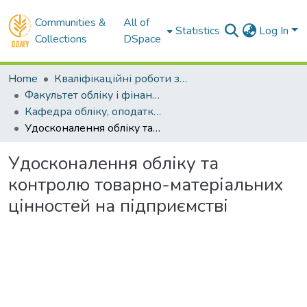
Communities &
All of
Statistics
Log In
Collections
DSpace
Home
Кваліфікаційні роботи здобувачів вищої освіти
Факультет обліку і фінансів
Кафедра обліку, оподаткування та управління фінансово-економічною безпекою . Магістри
Удосконалення обліку та контролю товарно-матеріальних цінностей на підприємстві
Удосконалення обліку та
контролю товарно-матеріальних
цінностей на підприємстві