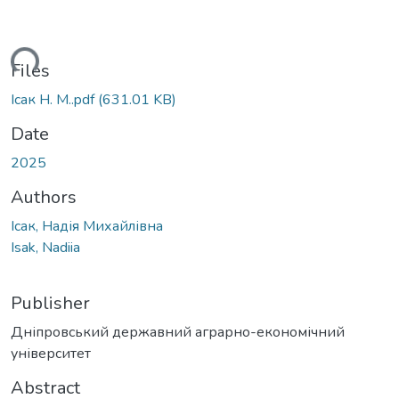
ding...
Files
Ісак Н. М..pdf
(631.01 KB)
Date
2025
Authors
Ісак, Надія Михайлівна
Isak, Nadiia
Publisher
Дніпровський державний аграрно-економічний
університет
Abstract