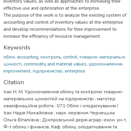
inventory values, as well as approaches to increasing their
effective use and optimization at the enterprise.
The purpose of the work is to analyze the existing system of
accounting and control of inventory values at the enterprise
and develop recommendations for their improvement to
increase the efficiency of resource management.
Keywords
облік
,
accounting
,
контроль
,
control
,
товарно-матеріальні
цінності
,
commodity and material values
,
удосконалення
,
improvement
,
підприємство
,
enterprise
Citation
Ісак Н. М. Удосконалення обліку та контролю товарно-
матеріальних цінностей на підприємстві : магістер.
кваліфікаційна робота : 071 Облік і оподаткування /
Ісак Надія Михайлівна ; наук. керівник Чернецька
Ольга Віталіївна ; Дніпровський держ.аграр.-екон. ун-т,
Ф-т обліку і фінансів, Каф. обліку, оподаткування та