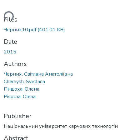
ding...
Files
Черних10.pdf
(401.01 KB)
Date
2015
Authors
Черних, Свiтлана Анатоліївна
Chernykh, Svetlana
Пишоха, Олена
Pisocha, Olena
Publisher
Національний університет харчових технологій
Abstract