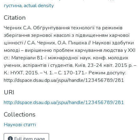
густина
,
actual density
Citation
Черних С.А. Обґрунтування технології та режимів
зберігання зернової квасолі з підвищенням харчової
цінності / С.А. Черних, О.А. Пишоха // Наукові здобутки
молоді – вирішенню проблем харчування людства у ХХІ
ст.: Матеріали 81-ї міжнародної наук. конф. молодих
учених, аспірантів і студентів, Київ, 23-24 квіт. 2015 р. –
К.: НУХТ, 2015. – Ч. 1. – С. 170-171.- Режим доступу:
http://dspace.dsau.dp.ua/jspui/handle/123456789/281
URI
http://dspace.dsau.dp.ua/jspui/handle/123456789/281
Collections
Наукові статті
Full item page