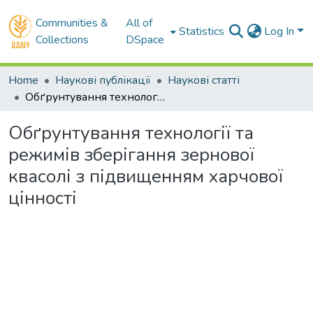
Communities &
All of
Statistics
Log In
Collections
DSpace
Home
Наукові публікації
Наукові статті
Обґрунтування технології та режимів зберігання зернової квасолі з підвищенням харчової цінності
Обґрунтування технології та
режимів зберігання зернової
квасолі з підвищенням харчової
цінності