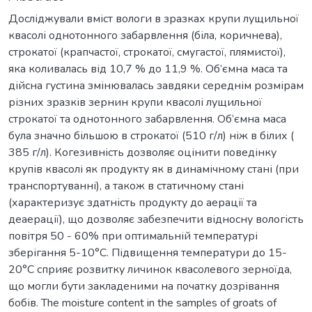
Досліджували вміст вологи в зразках крупи лущильної
квасолі однотонного забарвлення (біла, коричнева),
строкатої (крапчастої, строкатої, смугастої, плямистої),
яка коливалась від 10,7 % до 11,9 %. Об’ємна маса та
дійсна густина змінювалась завдяки середнім розмірам
різних зразків зернин крупи квасолі лущильної
строкатої та однотонного забарвлення. Об’ємна маса
була значно більшою в строкатої (510 г/л) ніж в білих (
385 г/л). Когезивність дозволяє оцінити поведінку
крупів квасолі як продукту як в динамічному стані (при
транспортуванні), а також в статичному стані
(характеризує здатність продукту до аерації та
деаерації), що дозволяє забезпечити відносну вологість
повітря 50 - 60% при оптимальній температурі
зберігання 5-10°С. Підвищення температури до 15-
20°С сприяє розвитку личинок квасолевого зерноїда,
що могли бути закладеними на початку дозрівання
бобів. The moisture content in the samples of groats of