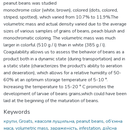
peanut beans was studied
monochrome color (white, brown), colored (dots, colored,
striped, spotted), which varied from 10.7% to 11.9%.The
volumetric mass and actual density varied due to the average
sizes of various samples of grains of beans, peach bluish and
monochromatic coloring. The volumetric mass was much
larger in colorful (510 g / l) than in white (385 g / l).
Coagulability allows us to assess the behavior of beans as a
product both in a dynamic state (during transportation) and in
a static state (characterizes the product's ability to aeration
and deaeration), which allows for a relative humidity of 50-
60% at an optimum storage temperature of 5-10 °.
Increasing the temperature to 15-20 ° C promotes the
development of larvae of beans grains,which could have been
laid at the beginning of the maturation of beans.
Keywords
крупи
,
Groats
,
квасоля лущильна
,
peanut beans
,
об’ємна
маса
,
volumetric mass
,
зараженість
,
infestation
,
дійсна