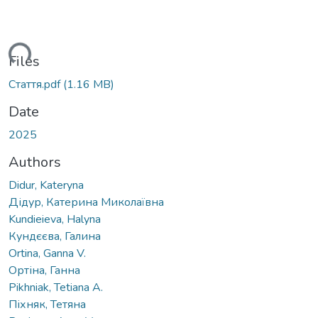
ding...
Files
Стаття.pdf
(1.16 MB)
Date
2025
Authors
Didur, Kateryna
Дідур, Катерина Миколаївна
Kundieieva, Halyna
Кундєєва, Галина
Ortina, Ganna V.
Ортіна, Ганна
Pikhniak, Tetiana A.
Піхняк, Тетяна