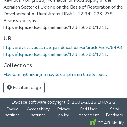
Revkova, A.V. (2025). Formation of Food Supply of the
Agrarian Sector of Ukraine on the Basis of Restoration of the
Development of Rural Areas. RIVAR, 12(34), 223-239. –
Режим доступу :
https://dspace.dsau.dp.ua/handle/123456789/12113
URI
https://revistas.usach.cl/ojs/index.php/rivar/article/view/6493
https://dspace.dsau.dp.ua/handle/123456789/12113
Collections
Наукові публікації в наукометричній базі Scopus
Full item page
DSpace software
copyright © 2002-2026
LYRASIS
Cookie
Accessibility
Privacy
End User
Send
settings
settings
policy
Agreement
Feedback
COAR Notify