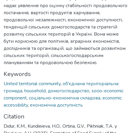
надає уявлення про оцінку стабільності продовольчого
постачання, вартості продуктів харчування,
продовольчої незалежності, економічної доступності,
тенденцій сільських домогосподарств та стратегій
розвитку сільських територій в Україні. Вона може
бути корисною для політиків, аграрних економістів,
дослідників та організацій, що займаються розвитком
сільських територій, сільськогосподарським
плануванням та продовольчою безпекою.
Keywords
United territorial community
,
об'єднана територіальна
громада
,
household
,
домогосподарство
,
socio-economic
component
,
соціально-економічна складова
,
economic
accessibility
,
економічна доступність
Citation
Didur, K.M., Kundieieva, H.O., Ortina, G.V., Pikhniak, T.A. y