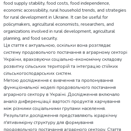
food supply stability, food costs, food independence,
economic accessibility, rural household trends, and strategies
for rural development in Ukraine. It can be useful for
policymakers, agricultural economists, researchers, and
organizations involved in rural development, agricultural
planning, and food security.
Ця стаття є актуальною, оскільки вона розглядає
систему продовольчого постачання в аграрному секторі
України, враховуючи соціально-економічну складову
розвитку сільських територій та інтеграцію стійких
сільськогосподарських систем.
Метою дослідження є вивчення та пропонування
функціональної моделі продовольчого постачання
аграрного сектору в Україні. Дослідження включало
аналіз диференціації вартості продуктів харчування
між різними соціальними групами населення.
Результати дослідження представляють ієрархічну
п'ятивимірну структуру для формування
продовольчого постачання аграрного сектору. Стаття