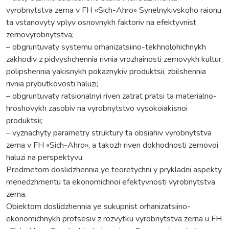
vyrobnytstva zerna v FH «Sich-Ahro» Synelnykivskoho raionu
ta vstanovyty vplyv osnovnykh faktoriv na efektyvnist
zernovyrobnytstva;
– obgruntuvaty systemu orhanizatsiino-tekhnolohichnykh
zakhodiv z pidvyshchennia rivnia vrozhainosti zernovykh kultur,
polipshennia yakisnykh pokaznykiv produktsii, zbilshennia
rivnia prybutkovosti haluzi;
– obgruntuvaty ratsionalnyi riven zatrat pratsi ta materialno-
hroshovykh zasobiv na vyrobnytstvo vysokoiakisnoi
produktsii;
– vyznachyty parametry struktury ta obsiahiv vyrobnytstva
zerna v FH «Sich-Ahro», a takozh riven dokhodnosti zernovoi
haluzi na perspektyvu.
Predmetom doslidzhennia ye teoretychni y prykladni aspekty
menedzhmentu ta ekonomichnoi efektyvnosti vyrobnytstva
zerna.
Obiektom doslidzhennia ye sukupnist orhanizatsiino-
ekonomichnykh protsesiv z rozvytku vyrobnytstva zerna u FH