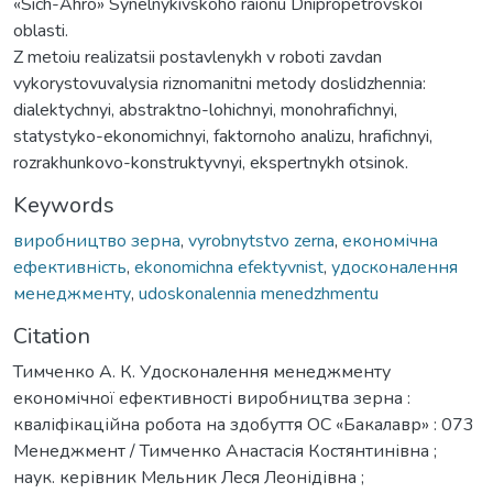
«Sich-Ahro» Synelnykivskoho raionu Dnipropetrovskoi
oblasti.
Z metoiu realizatsii postavlenykh v roboti zavdan
vykorystovuvalysia riznomanitni metody doslidzhennia:
dialektychnyi, abstraktno-lohichnyi, monohrafichnyi,
statystyko-ekonomichnyi, faktornoho analizu, hrafichnyi,
rozrakhunkovo-konstruktyvnyi, ekspertnykh otsinok.
Keywords
виробництво зерна
,
vyrobnytstvo zerna
,
економічна
ефективність
,
ekonomichna efektyvnist
,
удосконалення
менеджменту
,
udoskonalennia menedzhmentu
Citation
Тимченко А. К. Удосконалення менеджменту
економічної ефективності виробництва зерна :
кваліфікаційна робота на здобуття ОС «Бакалавр» : 073
Менеджмент / Тимченко Анастасія Костянтинівна ;
наук. керівник Мельник Леся Леонідівна ;