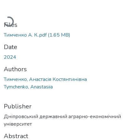
Loading...
Files
Тимченко А. К..pdf
(1.65 MB)
Date
2024
Authors
Тимченко, Анастасія Костянтинівна
Tymchenko, Anastasiia
Publisher
Дніпровський державний аграрно-економічний
університет
Abstract