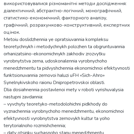
використовувалися різноманітні методи дослідження:
діалектичний, абстрактно-логічний, монографічний,
статистико-економічний, факторного аналізу,
графічний, розрахунково-конструктивний, експертних
оцінок.
Metoiu doslidzhennia ye opratsiuvannia kompleksu
teoretychnykh i metodychnykh polozhen ta obgruntuvannia
orhanizatsiino-ekonomichnykh zakhodiv zrozvytku
vyrobnytstva zerna, udoskonalennia vyrobnychoho
menedzhmentu ta pidvyshchennia ekonomichnoi efektyvnosti
funktsionuvannia zernovoi haluzi uFH «Sich-Ahro»
Synelnykivskoho raionu Dnipropetrovskoi oblasti.
Dlia dosiahnennia postavlenoi mety v roboti vyrishuvalysia
nastupni zavdannia:
– vyvchyty teoretyko-metodolohichni pidkhody do
vyznachennia vyrobnychoho menedzhmentu, ekonomichnoi
efektyvnosti vyrobnytstva zernovykh kultur ta yoho
terytorialnoho rozmishchennia;
– daty otsinku suchasnoho stanu menedzhmentu