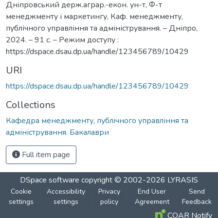
Дніпровський держ.аграр.-екон. ун-т, Ф-т
менеджменту і маркетингу, Каф. менеджменту,
публічного управління та адміністрування. – Дніпро,
2024. – 91 с. – Режим доступу :
https://dspace.dsau.dp.ua/handle/123456789/10429
URI
https://dspace.dsau.dp.ua/handle/123456789/10429
Collections
Кафедра менеджменту, публічного управління та
адміністрування. Бакалаври
Full item page
DSpace software
copyright © 2002-2026
LYRASIS
Cookie
Accessibility
Privacy
End User
Send
settings
settings
policy
Agreement
Feedback
COAR Notify