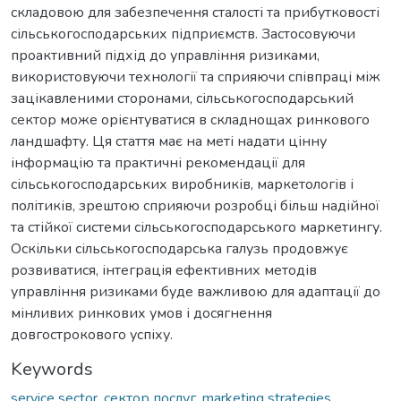
складовою для забезпечення сталості та прибутковості
сільськогосподарських підприємств. Застосовуючи
проактивний підхід до управління ризиками,
використовуючи технології та сприяючи співпраці між
зацікавленими сторонами, сільськогосподарський
сектор може орієнтуватися в складнощах ринкового
ландшафту. Ця стаття має на меті надати цінну
інформацію та практичні рекомендації для
сільськогосподарських виробників, маркетологів і
політиків, зрештою сприяючи розробці більш надійної
та стійкої системи сільськогосподарського маркетингу.
Оскільки сільськогосподарська галузь продовжує
розвиватися, інтеграція ефективних методів
управління ризиками буде важливою для адаптації до
мінливих ринкових умов і досягнення
довгострокового успіху.
Keywords
service sector
,
сектор послуг
,
marketing strategies
,