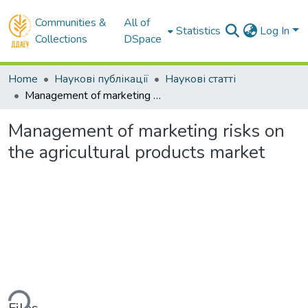
Communities &
All of
Statistics
Log In
Collections
DSpace
Home
Наукові публікації
Наукові статті
Management of marketing risks on the agricultural products market
Management of marketing risks on
the agricultural products market
Loading...