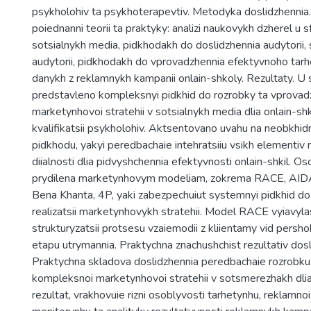
psykholohiv ta psykhoterapevtiv. Metodyka doslidzhennia.
poiednanni teorii ta praktyky: analizi naukovykh dzherel u 
sotsialnykh media, pidkhodakh do doslidzhennia audytorii, 
audytorii, pidkhodakh do vprovadzhennia efektyvnoho tarhe
danykh z reklamnykh kampanii onlain-shkoly. Rezultaty. U s
predstavleno kompleksnyi pidkhid do rozrobky ta vprovad
marketynhovoi stratehii v sotsialnykh media dlia onlain-shk
kvalifikatsii psykholohiv. Aktsentovano uvahu na neobkhi
pidkhodu, yakyi peredbachaie intehratsiiu vsikh elementiv
diialnosti dlia pidvyshchennia efektyvnosti onlain-shkil. O
prydilena marketynhovym modeliam, zokrema RACE, AI
Bena Khanta, 4P, yaki zabezpechuiut systemnyi pidkhid do
realizatsii marketynhovykh stratehii. Model RACE vyiavylas
strukturyzatsii protsesu vzaiemodii z kliientamy vid persh
etapu utrymannia. Praktychna znachushchist rezultativ dosl
Praktychna skladova doslidzhennia peredbachaie rozrobku
kompleksnoi marketynhovoi stratehii v sotsmerezhakh dlia 
rezultat, vrakhovuie rizni osoblyvosti tarhetynhu, reklamnoi