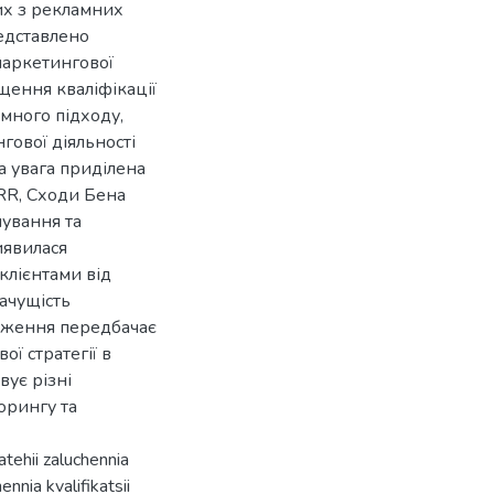
их з рекламних
редставлено
маркетингової
ищення кваліфікації
емного підходу,
гової діяльності
а увага приділена
RR, Сходи Бена
нування та
иявилася
клієнтами від
ачущість
ідження передбачає
ї стратегії в
вує різні
торингу та
tehii zaluchennia
ennia kvalifikatsii