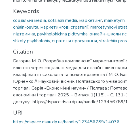
monitorynhu ta analityky rezultatyvnosti reklamnykh kampa
Keywords
соціальні медіа
,
sotsialni media
,
маркетинг
,
marketynh
,
onlain-osvita
,
маркетингові стратегії
,
marketynhovi strat
підтримка
,
psykholohichna pidtrymka
,
онлайн-школи пс
shkoly psykholohiv
,
стратегія просування
,
stratehiia pro
Citation
Багорка М. О. Розробка комплексної маркетингової с
клієнтів через соціальні медіа для онлайн-шкіл під
кваліфікації психологів та психотерапевтів / М. О. Баго
Юрченко // Науковий вісник Полтавського університ
торгівлі. Серія «Економічні науки» / Полтава : Полта
економіки і торгівлі, 2025. – Випуск 1(115). – С. 131
доступу : https://dspace.dsau.dp.ua/handle/123456789
URI
https://dspace.dsau.dp.ua/handle/123456789/14036