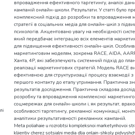
впровадження ефективного таргетингу, аналізі дан
кампаній онлайн-школи. Результати. У статті було п
комплексний підхід до розробки та впровадження 
стратегії в соціальних медіа для онлайн-шкіл з підв
психологів. Акцентовано увагу на необхідності сист
який передбачає інтеграцію всіх елементів маркетин
для підвищення ефективності онлайн-шкіл. Особлив
маркетинговим моделям, зокрема RACE, AIDA, AAR
Ханта, 4P, які забезпечують системний підхід до пла
реалізації маркетингових стратегій. Модель RACE в
ефективною для структуризації процесу взаємодії з 
першого контакту до етапу утримання. Практична зн
результатів дослідження. Практична складова досл
розробку та впровадження комплексної маркетингово
соцмережах для онлайн-школи і, як результат, врахо
лі
особливості таргетингу, рекламної комунікації, моні
аналітики результативності рекламних кампаній.
Meta poliahaie u rozrobtsi kompleksnoi marketynhovoi stra
kliientiv cherez sotsialni media dlia onlain-shkoly pidvyshch