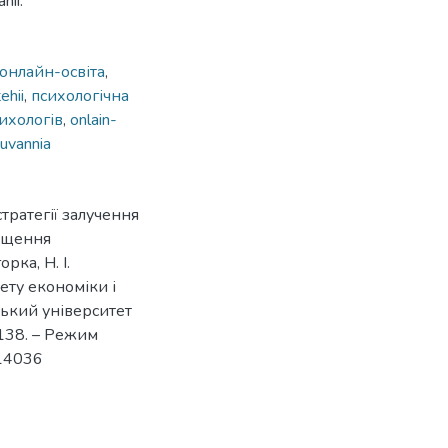
nii.
онлайн-освіта
,
ehii
,
психологічна
ихологів
,
onlain-
suvannia
тратегії залучення
вищення
рка, Н. І.
ету економіки і
вський університет
-138. – Режим
/14036