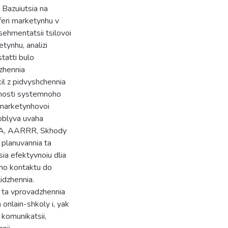
 Bazuiutsia na
sferi marketynhu v
sehmentatsii tsilovoi
tynhu, analizi
tatti bulo
zhennia
il z pidvyshchennia
dnosti systemnoho
 marketynhovoi
soblyva uvaha
DA, AARRR, Skhody
 planuvannia ta
ia efektyvnoiu dlia
oho kontaktu do
idzhennia.
 ta vprovadzhennia
onlain-shkoly i, yak
 komunikatsii,