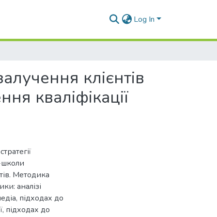
Log In
залучення клієнтів
ння кваліфікації
стратегії
н-школи
тів. Методика
ки: аналізі
едіа, підходах до
ї, підходах до