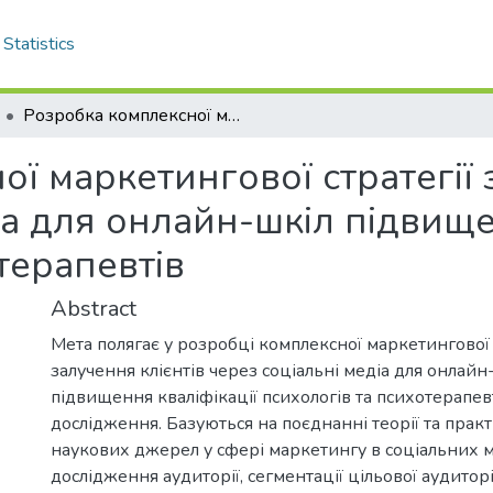
Statistics
Розробка комплексної маркетингової стратегії залучення клієнтів через соціальні медіа для онлайн-шкіл підвищення кваліфікації психологів та психотерапевтів
ї маркетингової стратегії 
іа для онлайн-шкіл підвище
терапевтів
Abstract
Мета полягає у розробці комплексної маркетингової 
залучення клієнтів через соціальні медіа для онлай
підвищення кваліфікації психологів та психотерапев
дослідження. Базуються на поєднанні теорії та практи
наукових джерел у сфері маркетингу в соціальних м
дослідження аудиторії, сегментації цільової аудиторі