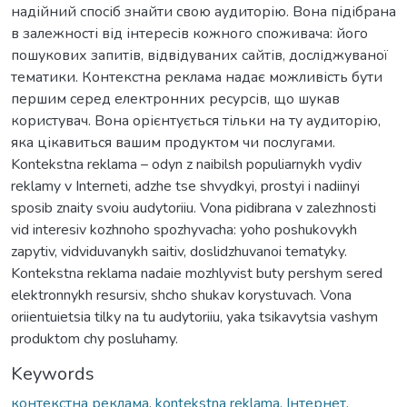
надійний спосіб знайти свою аудиторію. Вона підібрана
в залежності від інтересів кожного споживача: його
пошукових запитів, відвідуваних сайтів, досліджуваної
тематики. Контекстна реклама надає можливість бути
першим серед електронних ресурсів, що шукав
користувач. Вона орієнтується тільки на ту аудиторію,
яка цікавиться вашим продуктом чи послугами.
Kontekstna reklama – odyn z naibilsh populiarnykh vydiv
reklamy v Interneti, adzhe tse shvydkyi, prostyi i nadiinyi
sposib znaity svoiu audytoriiu. Vona pidibrana v zalezhnosti
vid interesiv kozhnoho spozhyvacha: yoho poshukovykh
zapytiv, vidviduvanykh saitiv, doslidzhuvanoi tematyky.
Kontekstna reklama nadaie mozhlyvist buty pershym sered
elektronnykh resursiv, shcho shukav korystuvach. Vona
oriientuietsia tilky na tu audytoriiu, yaka tsikavytsia vashym
produktom chy posluhamy.
Keywords
контекстна реклама
,
kontekstna reklama
,
Інтернет
,