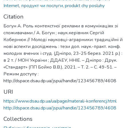
Internet
,
продукт чи послуги
,
produkt chy posluhy
Citation
Богун А. Роль контекстної реклами в комунікаціях зі
споживачами / А. Богун ; наук.керівник Сергій
Кобернюк // Молоді науковці-аграрники: традиційні й
нові аспекти досліджень : тези доп. наук.-практ. конф.
молодих вчених і студ. (Дніпро, 23-25 берез. 2021 р.) :
в 2 т. / МОН України ; ДДАЕУ, ННІЕ. – Дніпро : Друк.
«Стандарт» (ПП Бойко В.В.), 2021. – Т. 2. – С. 49-51. –
Режим доступу :
http://dspace.dsau.dp.ua/jspui/handle/123456789/4608
URI
https://www.dsau.dp.ua/ua/page/materali-konferencj.html
http://dspace.dsau.dp.ua/jspui/handle/123456789/4608
Collections