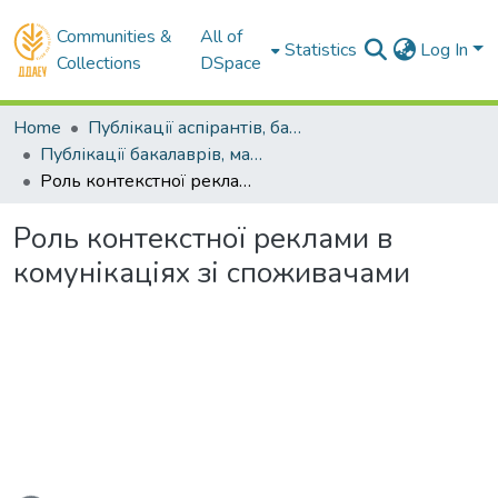
Communities &
All of
Statistics
Log In
Collections
DSpace
Home
Публікації аспірантів, бакалаврів, магістрів
Публікації бакалаврів, магістрів
Роль контекстної реклами в комунікаціях зі споживачами
Роль контекстної реклами в
комунікаціях зі споживачами