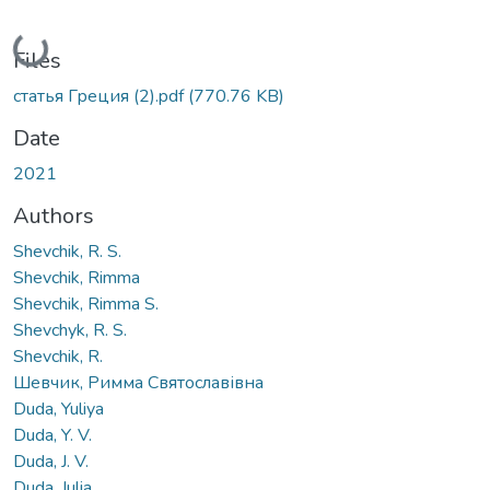
Loading...
Files
статья Греция (2).pdf
(770.76 KB)
Date
2021
Authors
Shevchik, R. S.
Shevchik, Rimma
Shevchik, Rimma S.
Shevchyk, R. S.
Shevchik, R.
Шевчик, Римма Святославівна
Duda, Yuliya
Duda, Y. V.
Duda, J. V.
Duda, Julia