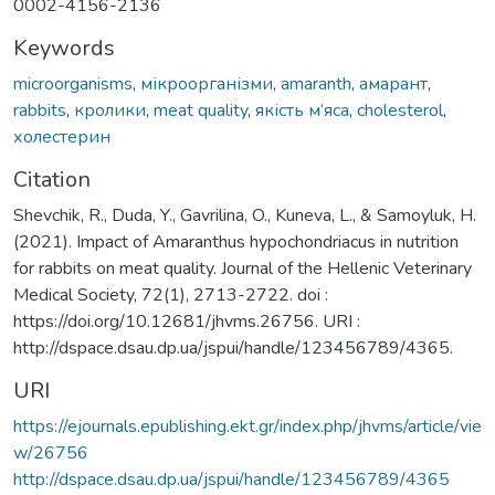
0002-4156-2136
Keywords
microorganisms
,
мікроорганізми
,
amaranth
,
амарант
,
rabbits
,
кролики
,
meat quality
,
якість м’яса
,
cholesterol
,
холестерин
Citation
Shevchik, R., Duda, Y., Gavrilina, O., Kuneva, L., & Samoyluk, H.
(2021). Impact of Amaranthus hypochondriacus in nutrition
for rabbits on meat quality. Journal of the Hellenic Veterinary
Medical Society, 72(1), 2713-2722. doi :
https://doi.org/10.12681/jhvms.26756. URI :
http://dspace.dsau.dp.ua/jspui/handle/123456789/4365.
URI
https://ejournals.epublishing.ekt.gr/index.php/jhvms/article/vie
w/26756
http://dspace.dsau.dp.ua/jspui/handle/123456789/4365