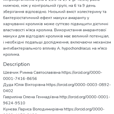
нижчою, ніж у контрольній групі, на 6 та 9 день
зберігання відповідно. Низький вміст холестерину та
бактеріостатичний ефект макухи амаранту у
харчуванні кроликів може суттєво підвищити дієтичні
властивості м’яса кролика. Використання амарантової
макухи для відгодівлі кроликів має великий потенціал,
і необхідні подальші дослідження, включаючи механізм
антибактеріального впливу A. hypochondriacus на м'ясо
кролика.
Description
Шевчик Римма Святославівна https://orcid.org/0000-
0001-7416-8656
Дуда Юлія Вікторівна https://orcid.org/0000-0003-0892-
0402
Гавриліна Олена Геннадіївна http://orcid.org/0000-0001-
9624-9510
Кунєва Лариса Володимирівна https://orcid.org/0000-