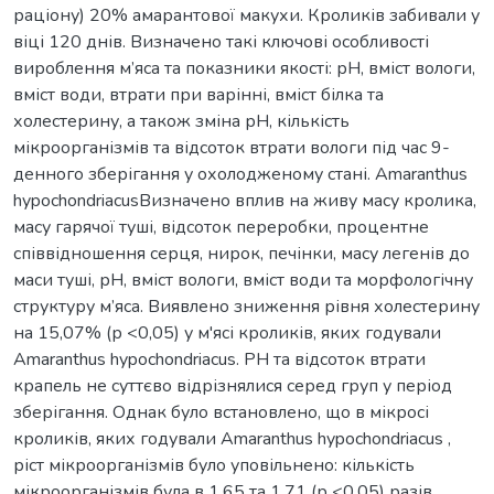
раціону) 20% амарантової макухи. Кроликів забивали у
віці 120 днів. Визначено такі ключові особливості
вироблення м’яса та показники якості: рН, вміст вологи,
вміст води, втрати при варінні, вміст білка та
холестерину, а також зміна рН, кількість
мікроорганізмів та відсоток втрати вологи під час 9-
денного зберігання у охолодженому стані. Amaranthus
hypochondriacusВизначено вплив на живу масу кролика,
масу гарячої туші, відсоток переробки, процентне
співвідношення серця, нирок, печінки, масу легенів до
маси туші, рН, вміст вологи, вміст води та морфологічну
структуру м’яса. Виявлено зниження рівня холестерину
на 15,07% (р <0,05) у м'ясі кроликів, яких годували
Amaranthus hypochondriacus. РН та відсоток втрати
крапель не суттєво відрізнялися серед груп у період
зберігання. Однак було встановлено, що в мікросі
кроликів, яких годували Amaranthus hypochondriacus ,
ріст мікроорганізмів було уповільнено: кількість
мікроорганізмів була в 1,65 та 1,71 (р <0,05) разів