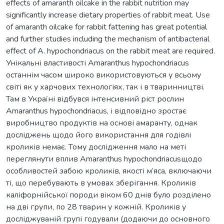
effects of amaranth oilcake in the rabbit nutrition may
significantly increase dietary properties of rabbit meat. Use
of amaranth oilcake for rabbit fattening has great potential
and further studies including the mechanism of antibacterial
effect of A. hypochondriacus on the rabbit meat are required.
Унікальні властивості Amaranthus hypochondriacus
останнім часом широко використовуються у всьому
світі як у харчових технологіях, так і в тваринництві.
Там в Україні відбувся інтенсивний ріст рослин
Amaranthus hypochondriacus, і відповідно зростає
виробництво продуктів на основі амаранту, однак
досліджень щодо його використання для годівлі
кроликів немає. Тому дослідження мало на меті
переглянути вплив Amaranthus hypochondriacusщодо
особливостей забою кроликів, якості м’яса, включаючи
ті, що перебувають в умовах зберігання. Кроликів
каліфорнійської породи віком 60 днів було розділено
на дві групи, по 28 тварин у кожній. Кроликів у
досліджуваній групі годували (додаючи до основного