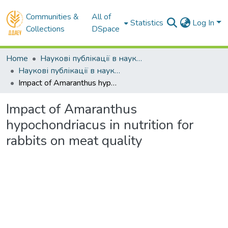
Communities &
All of
Statistics
Log In
Collections
DSpace
Home
Наукові публікації в наукометричних базах Scopus та Web of Science
Наукові публікації в наукометричній базі Scopus
Impact of Amaranthus hypochondriacus in nutrition for rabbits on meat quality
Impact of Amaranthus
hypochondriacus in nutrition for
rabbits on meat quality