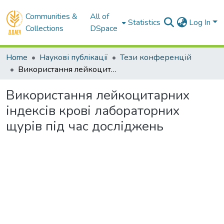
Communities &
All of
Statistics
Log In
Collections
DSpace
Home
Наукові публікації
Тези конференцій
Використання лейкоцитарних індексів крові лабораторних щурів під час досліджень
Використання лейкоцитарних
індексів крові лабораторних
щурів під час досліджень