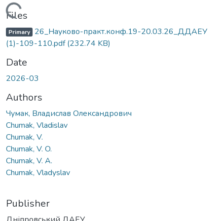
Loading...
Files
26_Науково-практ.конф.19-20.03.26_ДДАЕУ
Primary
(1)-109-110.pdf
(232.74 KB)
Date
2026-03
Authors
Чумак, Владислав Олександрович
Chumak, Vladislav
Chumak, V.
Chumak, V. O.
Chumak, V. A.
Chumak, Vladyslav
Publisher
Дніпровський ДАЕУ