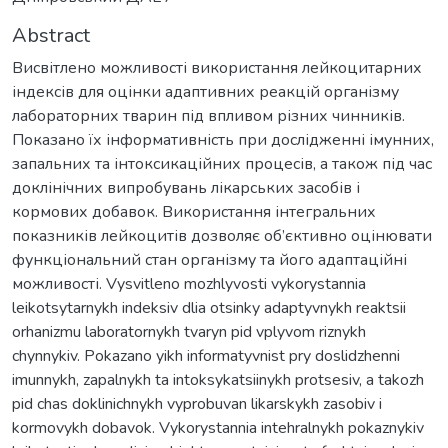
Abstract
Висвітлено можливості використання лейкоцитарних
індексів для оцінки адаптивних реакцій організму
лабораторних тварин під впливом різних чинників.
Показано їх інформативність при дослідженні імунних,
запальних та інтоксикаційних процесів, а також під час
доклінічних випробувань лікарських засобів і
кормових добавок. Використання інтегральних
показників лейкоцитів дозволяє об’єктивно оцінювати
функціональний стан організму та його адаптаційні
можливості. Vysvitleno mozhlyvosti vykorystannia
leikotsytarnykh indeksiv dlia otsinky adaptyvnykh reaktsii
orhanizmu laboratornykh tvaryn pid vplyvom riznykh
chynnykiv. Pokazano yikh informatyvnist pry doslidzhenni
imunnykh, zapalnykh ta intoksykatsiinykh protsesiv, a takozh
pid chas doklinichnykh vyprobuvan likarskykh zasobiv i
kormovykh dobavok. Vykorystannia intehralnykh pokaznykiv