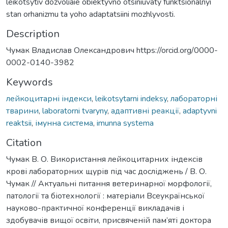
leikotsytiv dozvoliaie obiektyvno otsiniuvaty funktsionalnyi
stan orhanizmu ta yoho adaptatsiini mozhlyvosti.
Description
Чумак Владислав Олександрович https://orcid.org/0000-
0002-0140-3982
Keywords
лейкоцитарні індекси
,
leikotsytarni indeksy
,
лабораторні
тварини
,
laboratorni tvaryny
,
адаптивні реакції
,
adaptyvni
reaktsii
,
імунна система
,
imunna systema
Citation
Чумак В. О. Використання лейкоцитарних індексів
крові лабораторних щурів під час досліджень / В. О.
Чумак // Актуальні питання ветеринарної морфології,
патології та біотехнології : матеріали Всеукраїнської
науково-практичної конференції викладачів і
здобувачів вищої освіти, присвяченій пам’яті доктора