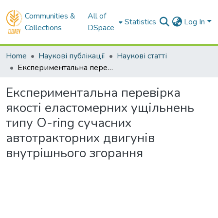
Communities &
All of
Statistics
Log In
Collections
DSpace
Home
Наукові публікації
Наукові статті
Експериментальна перевірка якості еластомерних ущільнень типу O-ring сучасних автотракторних двигунів внутрішнього згорання
Експериментальна перевірка
якості еластомерних ущільнень
типу O-ring сучасних
автотракторних двигунів
внутрішнього згорання