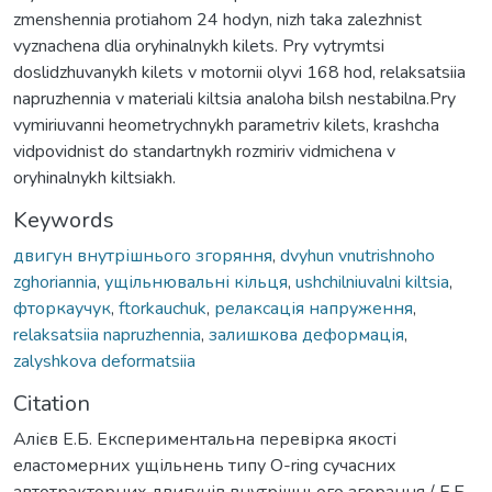
zmenshennia protiahom 24 hodyn, nizh taka zalezhnist
vyznachena dlia oryhinalnykh kilets. Pry vytrymtsi
doslidzhuvanykh kilets v motornii olyvi 168 hod, relaksatsiia
napruzhennia v materiali kiltsia analoha bilsh nestabilna.Pry
vymiriuvanni heometrychnykh parametriv kilets, krashcha
vidpovidnist do standartnykh rozmiriv vidmichena v
oryhinalnykh kiltsiakh.
Keywords
двигун внутрішнього згоряння
,
dvyhun vnutrishnoho
zghoriannia
,
ущільнювальні кільця
,
ushchilniuvalni kiltsia
,
фторкаучук
,
ftorkauchuk
,
релаксація напруження
,
relaksatsiia napruzhennia
,
залишкова деформація
,
zalyshkova deformatsiia
Citation
Алієв Е.Б. Експериментальна перевірка якості
еластомерних ущільнень типу O-ring сучасних
автотракторних двигунів внутрішнього згорання / Е.Б.