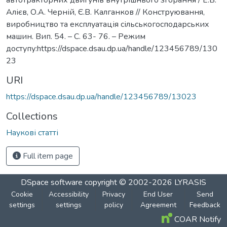
Алієв, О.А. Черній, Є.В. Калганков // Конструювання,
виробництво та експлуатація сільськогосподарських
машин. Вип. 54. – С. 63- 76. – Режим
доступу:https://dspace.dsau.dp.ua/handle/123456789/130
23
URI
https://dspace.dsau.dp.ua/handle/123456789/13023
Collections
Наукові статті
Full item page
DSpace software
copyright © 2002-2026
LYRASIS
Cookie
Accessibility
Privacy
End User
Send
settings
settings
policy
Agreement
Feedback
COAR Notify