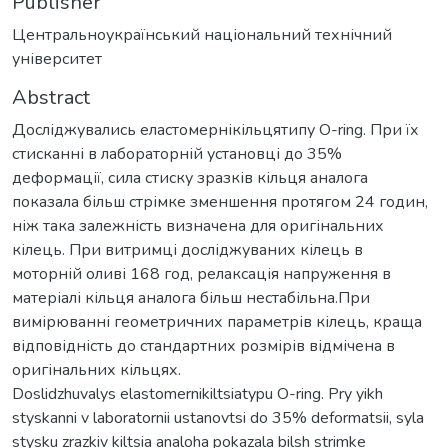
Publisher
Центральноукраїнський національний технічний
університет
Abstract
Досліджувались еластомернікільцятипу O-ring. При їх
стисканні в лабораторній установці до 35%
деформації, сила стиску зразків кільця аналога
показала більш стрімке зменшення протягом 24 годин,
ніж така залежність визначена для оригінальних
кілець. При витримці досліджуваних кілець в
моторній оливі 168 год, релаксація напруження в
матеріалі кільця аналога більш нестабільна.При
вимірюванні геометричних параметрів кілець, краща
відповідність до стандартних розмірів відмічена в
оригінальних кільцях.
Doslidzhuvalys elastomernikiltsiatypu O-ring. Pry yikh
styskanni v laboratornii ustanovtsi do 35% deformatsii, syla
stysku zrazkiv kiltsia analoha pokazala bilsh strimke