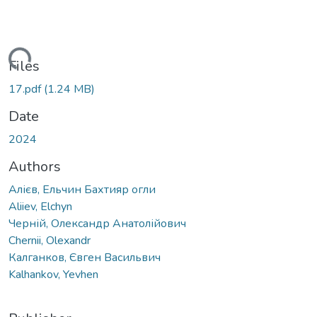
ading...
Files
17.pdf
(1.24 MB)
Date
2024
Authors
Алієв, Ельчин Бахтияр огли
Aliiev, Elchyn
Черній, Олександр Анатолійович
Chernii, Olexandr
Калганков, Євген Васильвич
Kalhankov, Yevhen