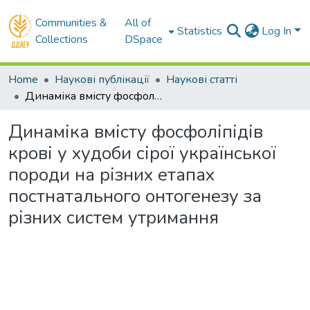
Communities &
All of
Statistics
Log In
Collections
DSpace
Home
Наукові публікації
Наукові статті
Динаміка вмісту фосфоліпідів крові у худоби сірої української породи на різних етапах постнатального онтогенезу за різних систем утримання
Динаміка вмісту фосфоліпідів
крові у худоби сірої української
породи на різних етапах
постнатального онтогенезу за
різних систем утримання