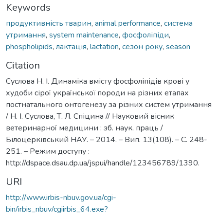
Keywords
продуктивність тварин
,
animal performance
,
система
утримання
,
system maintenance
,
фосфоліпіди
,
phospholipids
,
лактація
,
lactation
,
сезон року
,
season
Citation
Суслова Н. І. Динаміка вмісту фосфоліпідів крові у
худоби сірої української породи на різних етапах
постнатального онтогенезу за різних систем утримання
/ Н. І. Суслова, Т. Л. Спіцина // Науковий вісник
ветеринарної медицини : зб. наук. праць /
Білоцерківський НАУ. – 2014. – Вип. 13(108). – С. 248-
251. – Режим доступу :
http://dspace.dsau.dp.ua/jspui/handle/123456789/1390.
URI
http://www.irbis-nbuv.gov.ua/cgi-
bin/irbis_nbuv/cgiirbis_64.exe?