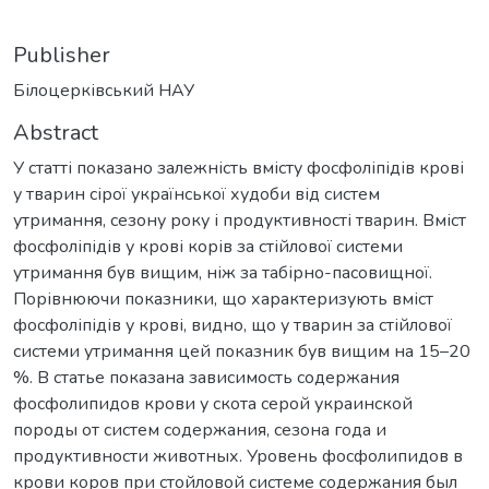
Publisher
Білоцерківський НАУ
Abstract
У статті показано залежність вмісту фосфоліпідів крові
у тварин сірої української худоби від систем
утримання, сезону року і продуктивності тварин. Вміст
фосфоліпідів у крові корів за стійлової системи
утримання був вищим, ніж за табірно-пасовищної.
Порівнюючи показники, що характеризують вміст
фосфоліпідів у крові, видно, що у тварин за стійлової
системи утримання цей показник був вищим на 15–20
%. В статье показана зависимость содержания
фосфолипидов крови у скота серой украинской
породы от систем содержания, сезона года и
продуктивности животных. Уровень фосфолипидов в
крови коров при стойловой системе содержания был