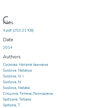
Loading...
Files
4.pdf
(253.21 KB)
Date
2014
Authors
Cуслова, Наталія Іванівна
Suslova, Natalіya
Suslova, N. I.
Suslova, N.
Suslova, Natalia
Спіцина, Тетяна Леонідівна
Spitsyna, Tetiana
Spitsina, T.