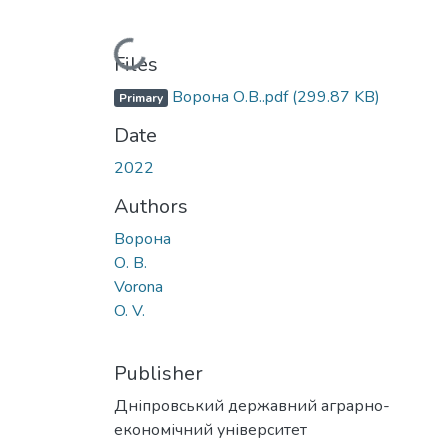
Loading...
Files
Ворона О.В..pdf
(299.87 KB)
Primary
Date
2022
Authors
Ворона
О. В.
Vorona
O. V.
Publisher
Дніпровський державний аграрно-
економічний університет