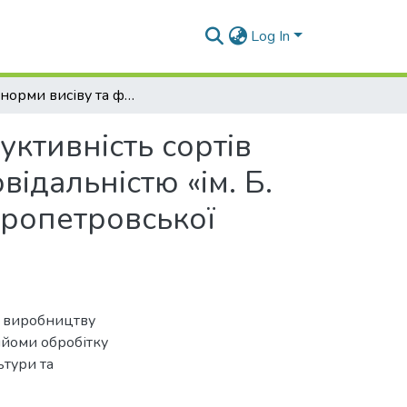
Log In
Вплив норми висіву та фону живлення на продуктивність сортів гороху в умовах товариства з обмеженою відповідальністю «ім. Б. Хмельницького» Павлоградського району Дніпропетровської області
ктивність сортів
ідальністю «ім. Б.
ропетровської
и виробництву
ийоми обробітку
ьтури та