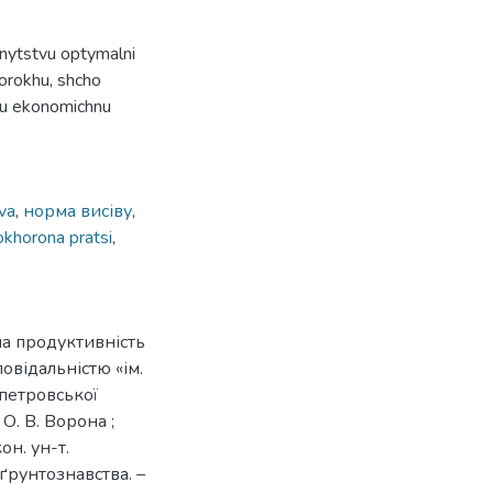
nytstvu optymalni
horokhu, shcho
nu ekonomichnu
va
,
норма висіву
,
okhorona pratsi
,
на продуктивність
овідальністю «ім.
петровської
 О. В. Ворона ;
он. ун-т.
ґрунтознавства. –