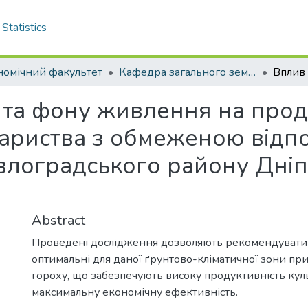
Statistics
номічний факультет
Кафедра загального землеробства та ґрунтознавства . Магістри
 та фону живлення на проду
ариства з обмеженою відпов
лоградського району Дніп
Abstract
Проведені дослідження дозволяють рекомендуват
оптимальні для даної ґрунтово-кліматичної зони пр
гороху, що забезпечують високу продуктивність кул
максимальну економічну ефективність.