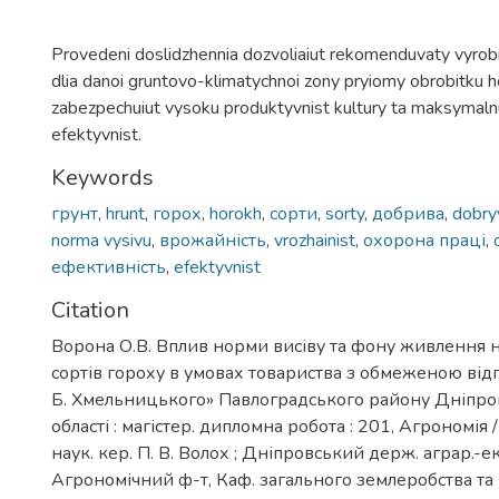
Provedeni doslidzhennia dozvoliaiut rekomenduvaty vyrob
dlia danoi gruntovo-klimatychnoi zony pryiomy obrobitku 
zabezpechuiut vysoku produktyvnist kultury ta maksymal
efektyvnist.
Keywords
грунт
,
hrunt
,
горох
,
horokh
,
сорти
,
sorty
,
добрива
,
dobry
norma vysivu
,
врожайність
,
vrozhainist
,
охорона праці
,
ефективність
,
efektyvnist
Citation
Ворона О.В. Вплив норми висіву та фону живлення 
сортів гороху в умовах товариства з обмеженою відп
Б. Хмельницького» Павлоградського району Дніпро
області : магістер. дипломна робота : 201, Агрономія /
наук. кер. П. В. Волох ; Дніпровський держ. аграр.-ек
Агрономічний ф-т, Каф. загального землеробства та 