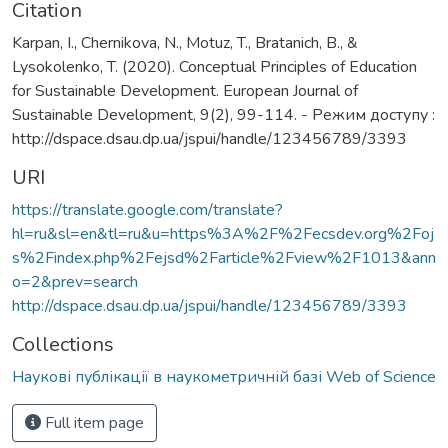
Citation
Karpan, I., Chernikova, N., Motuz, T., Bratanich, B., &
Lysokolenko, T. (2020). Conceptual Principles of Education
for Sustainable Development. European Journal of
Sustainable Development, 9(2), 99-114. - Режим доступу :
http://dspace.dsau.dp.ua/jspui/handle/123456789/3393
URI
https://translate.google.com/translate?
hl=ru&sl=en&tl=ru&u=https%3A%2F%2Fecsdev.org%2Foj
s%2Findex.php%2Fejsd%2Farticle%2Fview%2F1013&ann
o=2&prev=search
http://dspace.dsau.dp.ua/jspui/handle/123456789/3393
Collections
Наукові публікації в наукометричній базі Web of Science
Full item page