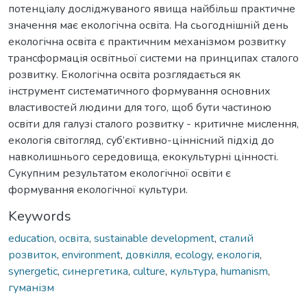
потенціалу досліджуваного явища найбільш практичне
значення має екологічна освіта. На сьогоднішній день
екологічна освіта є практичним механізмом розвитку
трансформація освітньої системи на принципах сталого
розвитку. Екологічна освіта розглядається як
інструмент систематичного формування основних
властивостей людини для того, щоб бути частиною
освіти для галузі сталого розвитку - критичне мислення,
екологія світогляд, суб’єктивно-ціннісний підхід до
навколишнього середовища, екокультурні цінності.
Сукупним результатом екологічної освіти є
формування екологічної культури.
Keywords
education
,
освіта
,
sustainable development
,
сталий
розвиток
,
environment
,
довкілля
,
ecology
,
екологія
,
synergetic
,
синергетика
,
culture
,
культура
,
humanism
,
гуманізм