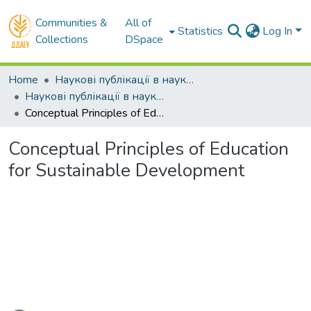
Communities &
All of
Statistics
Log In
Collections
DSpace
Home
Наукові публікації в наукометричних базах Scopus та Web of Science
Наукові публікації в наукометричній базі Web of Science
Conceptual Principles of Education for Sustainable Development
Conceptual Principles of Education
for Sustainable Development
Loading...