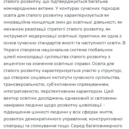
сталого розвитку, що підтверджується багатьма
міжнародними актами. У контурах сучасних підходів
освіта для сталого розвитку характеризується як
інноваційна концепція змін до освітньої діяльності, як
механізм реалізації стратегії сталого розвитку, як
інструмент модернізації освітньої практики, як одна з
основ сучасних стандартів якості та наступності освіти. В
Україні створена національна система глобальних
цілей консолідації суспільства сталого розвитку з
акцентом на значення освітньої справи. Освіта для
сталого розвитку характеризується участю у структурі,
що створює соціальні інститути сучасного суспільства,
трансверсальністю, суб’єктивним спрямуванням,
інтегративністю, перспективним характером. Цей
вектор освітніх досліджень однаковий зі світовими
намірами людини щодо розвитку цивілізації -
підвищення цінності людини у всіх сферах життя,
розвиток демократичного управління, конструктивної
співпраці та спілкування тощо. Серед багатовимірного