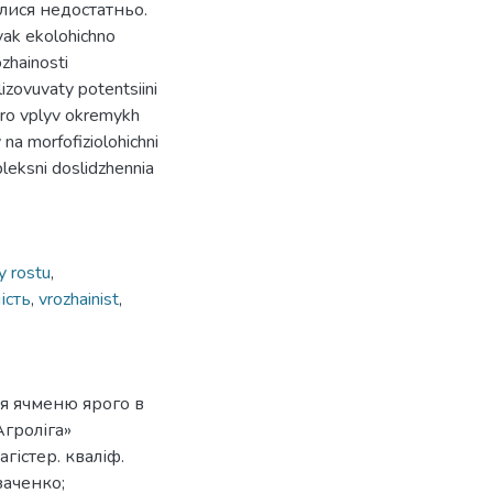
лися недостатньо.
 yak ekolohichno
zhainosti
izovuvaty potentsiini
pro vplyv okremykh
 na morfofiziolohichni
pleksni doslidzhennia
y rostu
,
ість
,
vrozhainist
,
я ячменю ярого в
гроліга»
гістер. кваліф.
озаченко;