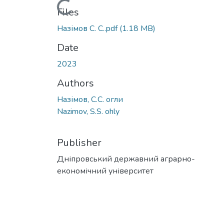
Loading...
Files
Назімов С. С..pdf
(1.18 MB)
Date
2023
Authors
Назімов, С.С. огли
Nazimov, S.S. ohly
Publisher
Дніпровський державний аграрно-
економічний університет