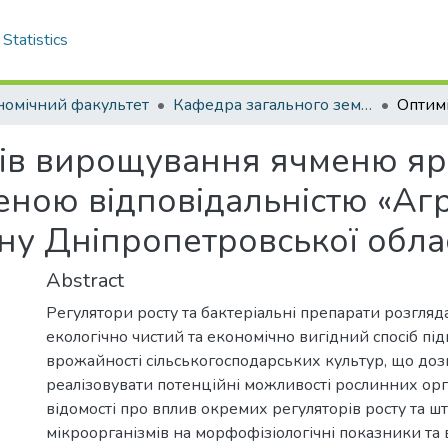
Statistics
номічний факультет
Кафедра загального землеробства та ґрунтознавства . Магістри
ів вирощування ячменю яр
еною відповідальністю «Агр
ну Дніпропетровської обла
Abstract
Регулятори росту та бактеріальні препарати розгляд
екологічно чистий та економічно вигідний спосіб п
врожайності сільськогосподарських культур, що доз
реалізовувати потенційні можливості рослинних орг
відомості про вплив окремих регуляторів росту та ш
мікроорганізмів на морфофізіологічні показники та