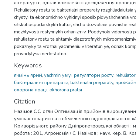
літературі є, однак комплексні дослідження проводи
Rehuliatory rostu ta bakterialni preparaty rozghliadaiutsia
chystyi ta ekonomichno vyhidnyi sposib pidvyshchennia vro
silskohospodarskykh kultur, shcho dozvoliaie povnishe real
mozhlyvosti roslynnykh orhanizmiv. Poodynoki vidomosti 
rehuliatoriv rostu ta shtamiv diazotrofnykh mikroorhanizmiv
pokaznyky ta vrozhai yachmeniu v literaturi ye, odnak kom
provodylysia nedostatno.
Keywords
ячмінь ярий
,
yachmin yaryi
,
регулятори росту
,
rehuliator
бактеріальні препарати
,
bakterialni preparaty
,
врожайн
охорона праці
,
okhorona pratsi
Citation
Назімов С.С. огли Оптимізація прийомів вирощуванн
умовах товариства з обмеженою відповідальністю «А
Криворізького району Дніпропетровської області : ма
робота : 201, Агрономія / С. Назімов ; наук. кер. В. К