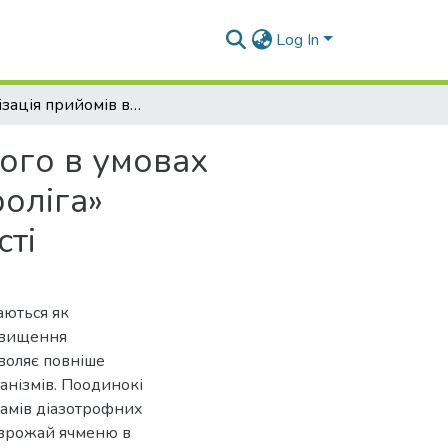
Log In
Оптимізація прийомів вирощування ячменю ярого в умовах товариства з обмеженою відповідальністю «Агроліга» Криворізького району Дніпропетровської області
ого в умовах
оліга»
сті
аються як
ідвищення
воляє повніше
анізмів. Поодинокі
тамів діазотрофних
 врожай ячменю в