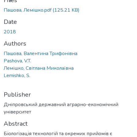
Files
Пашова, Лемішко.pdf
(125.21 KB)
Date
2018
Authors
Пашова, Валентина Трифонівна
Pashova, V.T.
Лемішко, Світлана Миколаївна
Lemishko, S.
Publisher
Дніпровський державний аграрно-економічний
університет
Abstract
Біологізація технологій та окремих прийомів є