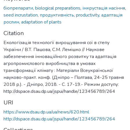
біопрепарати
,
biological preparations
,
інкрустація насіння
,
seed incrustation
,
продуктивність
,
productivity
,
адаптація
рослин
,
adaptation of plants
Citation
Екологізація технології вирощування сої в степу
України / В.Т. Пашова, С.М. Лемішко // Наукове
забезпечення інноваційного розвитку та адаптація
агропромислового виробництва в умовах
трансформації клімату : Матеріали Всеукраїнської
науково-практ. конф. (Дніпро – Полтава, 24-25 травня
2018 р.). - Дніпро, 2018. - С. 17-19.- Режим доступу:
http://dspace.dsau.dp.ua/jspui/handle/123456789/264
URI
https://www.dsau.dp.ua/ua/news/620.html
http://dspace.dsau.dp.ua/jspui/handle/123456789/264