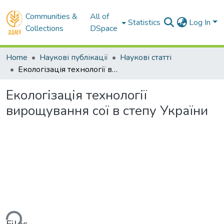
Communities &
All of
Statistics
Log In
Collections
DSpace
Home
Наукові публікації
Наукові статті
Екологізація технології вирощування сої в степу України
Екологізація технології
вирощування сої в степу України
ding...