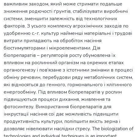
важливим заходом, який може стримати подальше
зниження родючості ґрунтів, стабілізувати виробничі
системи, зменшити залежність від технологічних
факторів. З усього комплексу агрохімічних заходів по
удобренню с.-г. культур найменші матеріальні і трудові
витрати припадають на обробіток насіння
біостимуляторами і мікроелементами. Дія
біопрепаратів – регуляторів росту обумовлена їх
впливом на рослинний організм на окремих етапах
органогенезу і пов’язане з істотними змінами в процесі
обміну речовин, перебудови ряду метаболічних систем,
які відносяться до генного, гормонального і клітинного
енергообміну. Під впливом біопрепаратів у рослин
підвищуються процеси дихання, живлення та
фотосинтезу. Використання біопрепаратів для
інкрустації насіння сої дає можливість підвищити
продуктивність культури, поліпшити якість зерна і
дозволяє нівелювати наслідки стресу. The biologization of
technologies and individual techniques is an important