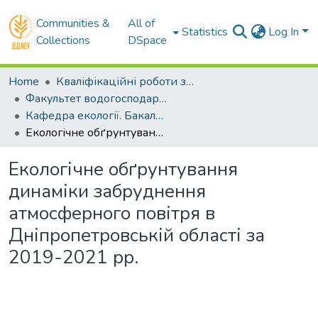
Communities &
All of
Statistics
Log In
Collections
DSpace
Home
Кваліфікаційні роботи здобувачів вищої освіти
Факультет водогосподарської інженерії та екології
Кафедра екології. Бакалаври
Екологічне обґрунтування динаміки забруднення атмосферного повітря в Дніпропетровській області за 2019-2021 рр.
Екологічне обґрунтування
динаміки забруднення
атмосферного повітря в
Дніпропетровській області за
2019-2021 рр.