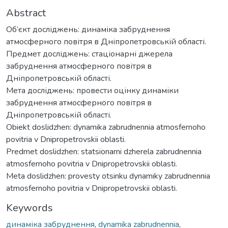
Abstract
Об’єкт досліджень: динаміка забруднення
атмосферного повітря в Дніпропетровській області.
Предмет досліджень: стаціонарні джерела
забруднення атмосферного повітря в
Дніпропетровській області.
Мета досліджень: провести оцінку динаміки
забруднення атмосферного повітря в
Дніпропетровській області.
Obiekt doslidzhen: dynamika zabrudnennia atmosfernoho
povitria v Dnipropetrovskii oblasti.
Predmet doslidzhen: statsionarni dzherela zabrudnennia
atmosfernoho povitria v Dnipropetrovskii oblasti.
Meta doslidzhen: provesty otsinku dynamiky zabrudnennia
atmosfernoho povitria v Dnipropetrovskii oblasti.
Keywords
динаміка забруднення
,
dynamika zabrudnennia
,