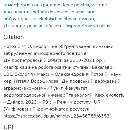
атмосферне повітря
,
atmosferne povitria
,
методи
досліджень
,
metody doslidzhen
,
екологічне
обґрунтування
,
ekolohichne obgruntuvanniа
,
Дніпропетровська область
,
Dnipropetrovska oblast
Citation
Ротозій М. О. Екологічне обґрунтування динаміки
забруднення атмосферного повітря в
Дніпропетровській області за 2019-2021 рр. :
кваліфікаційна робота освітній ступінь «Бакалавр» :
101, Екологія / Максим Олександрович Ротозій ; наук.
кер. Наталія Ворошилова ; Дніпровський державний
аграрно-економічний ун-т. Факультет
водогосподарської інженерії та екології , Каф. екології.
– Дніпро, 2023. – 79 с. – Режим доступу : URI
(Уніфікований ідентифікатор ресурсу):
https://dspace.dsau.dp.ua/handle/123456789/8353
URI