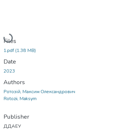
Loading...
Files
1.pdf
(1.38 MB)
Date
2023
Authors
Ротозій, Максим Олександрович
Rotozii, Maksym
Publisher
ДДАЕУ