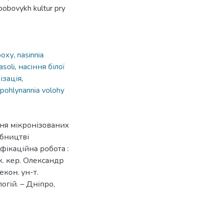
obobovykh kultur pry
роху
,
nasinnia
asoli
,
насіння білої
ізація
,
 pohlynannia volohy
ння мікронізованих
обництві
фікаційна робота :
ук. кер. Олександр
кон. ун-т.
гій. – Дніпро,