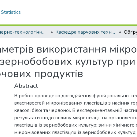
Statistics
Інженерно-технологічний факультет
Кафедра харчових технологій. Магістри
метрів використання мікр
я зернобобових культур пр
чових продуктів
Abstract
В роботі проведено дослідження функціонально-те
властивостей мікронізованих пластівців з насіння го
квасолі білої та червоної. В експериментальній част
результати щодо впливу мікронізації на органолепт
пластівців із зернобобових культур; зміни хімічного 
мікронізованих пластівцях із зернобобових культур