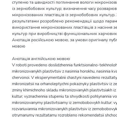
ступеню та швидкості поглинання вологи мікронізо
із зернобобових культур; визначення часу розварю
мікронізованих пластівців із зернобобових культур
результатами розроблено рекомендації щодо парам
використання мікронізованих пластівців з насіння 
культур при виробництві функціональних харчових 
Анотація російською мовою, за умови оригіналу публ
мовою
Анотація англійською мовою
V roboti provedeno doslidzhennia funktsionalno-tekhnoloh
mikronizovanykh plastivtsiv z nasinnia horokhu, nasinnia kvas
chervonoi. V eksperymentalnii chastyni navedeno rezultat
mikronizatsii na orhanoleptychni pokaznyky plastivtsiv iz 
zminy khimichnoho skladu mikronizovanykh plastivtsiakh i
kultur; vyznachennia stupeniu ta shvydkosti pohlynannia v
mikronizovanymy plastivtsiamy iz zernobobovykh kultur; v
rozvariuvannia mikronizovanykh plastivtsiv iz zernobobovyk
otrymanymy rezultatamy rozrobleno rekomendatsii shcho