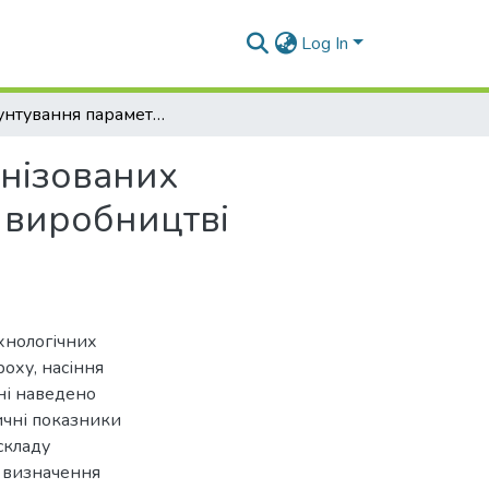
Log In
Обґрунтування параметрів використання мікронізованих пластівців з насіння зернобобових культур при виробництві функціональних харчових продуктів
онізованих
и виробництві
хнологічних
роху, насіння
ині наведено
ичні показники
складу
; визначення