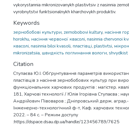
vykorystannia mikronizovanykh plastivtsiv z nasinnia zern
vyrobnytstvi funktsionalnykh kharchovykh produktiv.
Keywords
зернобобові культури
,
zernobobovi kultury
,
насіння го
horokhu
,
насіння червоної квасолі
,
nasinnia chervonoi kv
квасолі
,
nasinnia biloi kvasoli
,
пластівці
,
plastivtsi
,
мікрон
mikronizatsiia
,
швидкість поглинання вологи
,
shvydkist
Citation
Ступаєва Ю.І. Обґрунтування параметрів використа
пластівців з насіння зернобобових культур при вир
функціональних харчових продуктів : магістер. квалі
181, Харчові технології / Юлія Ігорівна Ступаєва ; на
Андрійович Півоваров ; Дніпровський держ. аграр.-е
Інженерно-технологічний ф-т, Каф. харчових техноло
2022. – 84 с. – Режим доступу
:https://dspace.dsau.dp.ua/handle/123456789/7625