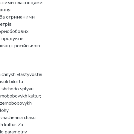
ваними пластівцями
вання
. За отриманими
етрів
зернобобових
продуктів.
ікації російською
ichnykh vlastyvostei
oli biloi ta
y shchodo vplyvu
zernobobovykh kultur;
z zernobobovykh
olohy
yznachennia chasu
h kultur. Za
do parametriv