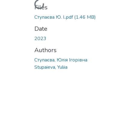
Loading...
Files
Ступаєва Ю. І..pdf
(1.46 MB)
Date
2023
Authors
Ступаєва, Юлія Ігорівна
Stupaieva, Yuliia