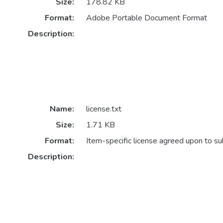
Size:
178.82 KB
Format:
Adobe Portable Document Format
Description:
Name:
license.txt
Size:
1.71 KB
Format:
Item-specific license agreed upon to s
Description: