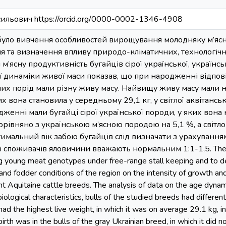
ильович https://orcid.org/0000-0002-1346-4908
уло вивчення особливостей вирощування молодняку м’ясн
я та визначення впливу природо-кліматичних, технологічн
 м’ясну продуктивність бугайців сірої української, українсько
ї динаміки живої маси показав, що при народженні відпові
их порід мали різну живу масу. Найвищу живу масу мали 
их вона становила у середньому 29,1 кг, у світлої аквітансь
женні мали бугайці сірої української породи, у яких вон
орівняно з українською м’ясною породою на 5,1 %, а світло
имальний вік забою бугайців слід визначати з урахуванням
і споживачів яловичини вважають нормальним 1:1-1,5. The pu
ng young meat genotypes under free-range stall keeping and to de
 and fodder conditions of the region on the intensity of growth an
ht Aquitaine cattle breeds. The analysis of data on the age dynami
biological characteristics, bulls of the studied breeds had differe
ad the highest live weight, in which it was on average 29.1 kg, in
birth was in the bulls of the gray Ukrainian breed, in which it di