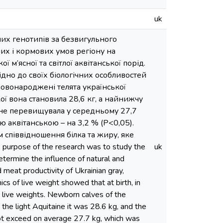
uk
их генотипів за безвигульного
их і кормових умов регіону на
ї м’ясної та світлої аквітанської порід.
дно до своїх біологічних особливостей
новонароджені телята української
кої вона становила 28,6 кг, а найнижчу
а не перевищувала у середньому 27,7
ю аквітанською – на 3,2 % (P<0,05).
 співвідношення білка та жиру, яке
rpose of the research was to study the
uk
termine the influence of natural and
d meat productivity of Ukrainian gray,
cs of live weight showed that at birth, in
nt live weights. Newborn calves of the
 the light Aquitaine it was 28.6 kg, and the
d not exceed on average 27.7 kg, which was