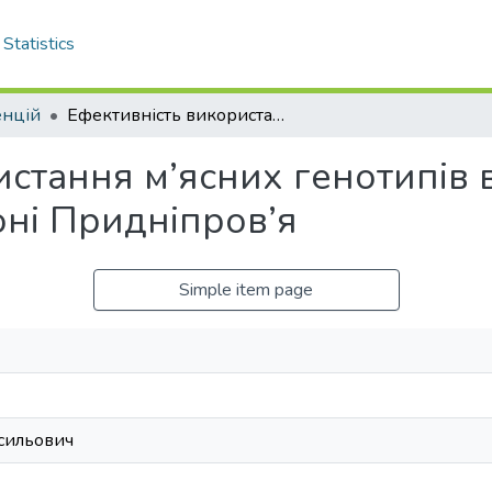
Statistics
енцій
Ефективність використання м’ясних генотипів великої рогатої худоби в степовій зоні Придніпров’я
стання м’ясних генотипів в
оні Придніпров’я
Simple item page
сильович