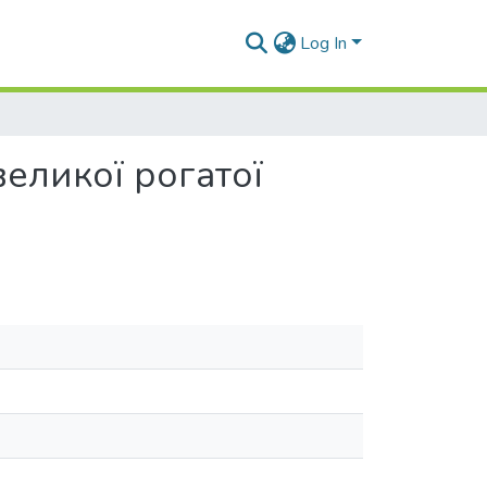
Log In
еликої рогатої