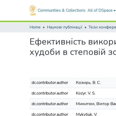
Communities & Collections
All of DSpace
Home
Наукові публікації
Тези конфер
Ефективність викори
худоби в степовій з
dc.contributor.author
Козирь, В. С.
dc.contributor.author
Kozyr, V. S.
dc.contributor.author
Микитюк, Віктор Ва
dc.contributor.author
Mykytiuk, V.