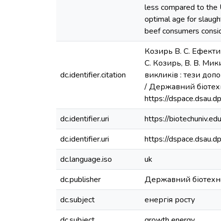
less compared to the 
optimal age for slaugh
beef consumers consid
Козирь В. С. Ефекти
С. Козирь, В. В. Ми
dc.identifier.citation
викликів : тези допо
/ Державний біотехн
https://dspace.dsau.
dc.identifier.uri
https://biotechuniv.ed
dc.identifier.uri
https://dspace.dsau
dc.language.iso
uk
dc.publisher
Державний біотехно
dc.subject
енергія росту
dc.subject
growth energy