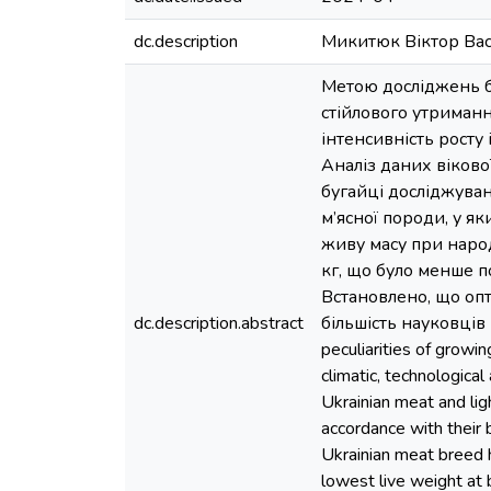
dc.description
Микитюк Віктор Вас
Метою досліджень б
стійлового утриманн
інтенсивність росту і
Аналіз даних віково
бугайці досліджуван
м’ясної породи, у як
живу масу при народ
кг, що було менше п
Встановлено, що опт
dc.description.abstract
більшість науковців 
peculiarities of growi
climatic, technological
Ukrainian meat and lig
accordance with their 
Ukrainian meat breed h
lowest live weight at 