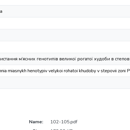
а
стання м’ясних генотипів великої рогатої худоби в степов
nia miasnykh henotypiv velykoi rohatoi khudoby v stepovii zoni P
Name:
102-105.pdf