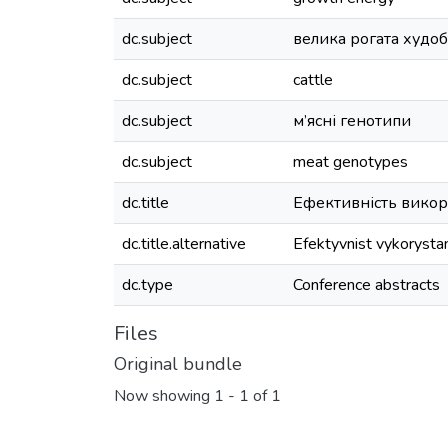
dc.subject
велика рогата худоб
dc.subject
cattle
dc.subject
м’ясні генотипи
dc.subject
meat genotypes
dc.title
Ефективність викори
dc.title.alternative
Efektyvnist vykorystan
dc.type
Conference abstracts
Files
Original bundle
Now showing
1 - 1 of 1