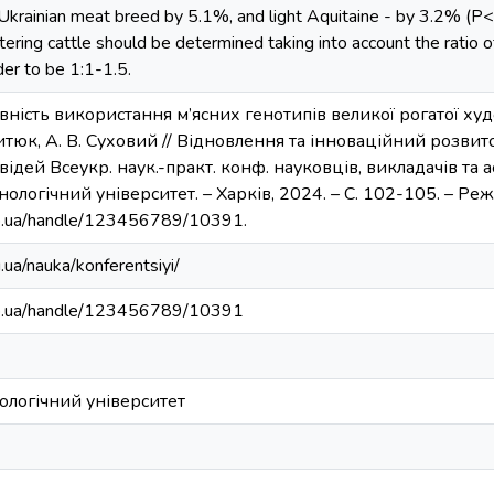
Ukrainian meat breed by 5.1%, and light Aquitaine - by 3.2% (P<0
tering cattle should be determined taking into account the ratio o
er to be 1:1-1.5.
вність використання м’ясних генотипів великої рогатої худо
китюк, А. В. Суховий // Відновлення та інноваційний розви
відей Всеукр. наук.-практ. конф. науковців, викладачів та асп
ологічний університет. – Харків, 2024. – С. 102-105. – Реж
dp.ua/handle/123456789/10391.
u.ua/nauka/konferentsiyi/
.dp.ua/handle/123456789/10391
логічний університет