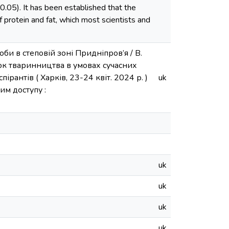
.05). It has been established that the
f protein and fat, which most scientists and
би в степовій зоні Придніпров’я / В.
ток тваринництва в умовах сучасних
ірантів ( Харків, 23-24 квіт. 2024 р. )
uk
им доступу :
uk
uk
uk
uk