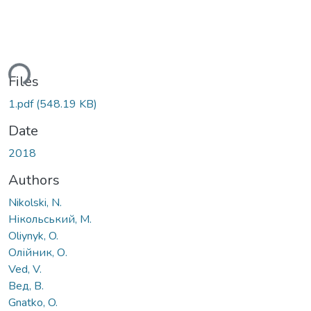
ding...
Files
1.pdf
(548.19 KB)
Date
2018
Authors
Nikolski, N.
Нікольський, М.
Oliynyk, O.
Олійник, О.
Ved, V.
Вед, В.
Gnatko, O.