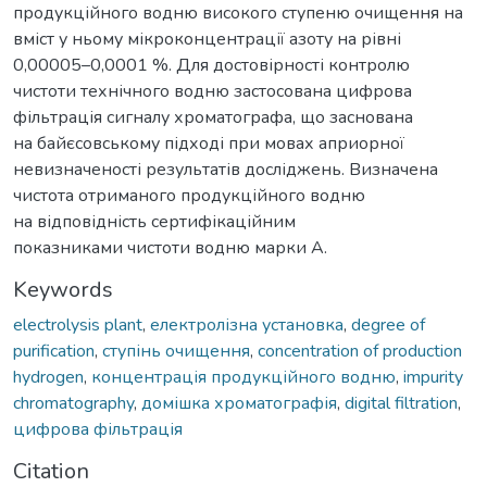
продукційного водню високого ступеню очищення на
вміст у ньому мікроконцентрації азоту на рівні
0,00005–0,0001 %. Для достовірності контролю
чистоти технічного водню застосована цифрова
фільтрація сигналу хроматографа, що заснована
на байєсовському підході при мовах априорної
невизначеності результатів досліджень. Визначена
чистота отриманого продукційного водню
на відповідність сертифікаційним
показниками чистоти водню марки А.
Keywords
electrolysis plant
,
електролізна установка
,
degree of
purification
,
ступінь очищення
,
concentration of production
hydrogen
,
концентрація продукційного водню
,
impurity
chromatography
,
домішка хроматографія
,
digital filtration
,
цифрова фільтрація
Citation