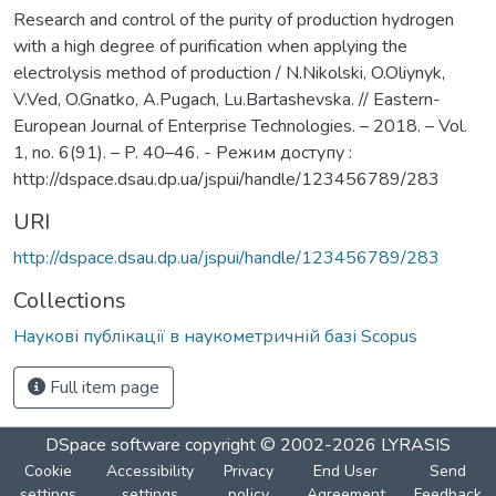
Research and control of the purity of production hydrogen
with a high degree of purification when applying the
electrolysis method of production / N.Nikolski, O.Oliynyk,
V.Ved, O.Gnatko, А.Pugach, Lu.Bartashevska. // Eastern-
European Journal of Enterprise Technologies. – 2018. – Vol.
1, no. 6(91). – P. 40–46. - Режим доступу :
http://dspace.dsau.dp.ua/jspui/handle/123456789/283
URI
http://dspace.dsau.dp.ua/jspui/handle/123456789/283
Collections
Наукові публікації в наукометричній базі Scopus
Full item page
DSpace software
copyright © 2002-2026
LYRASIS
Cookie
Accessibility
Privacy
End User
Send
settings
settings
policy
Agreement
Feedback