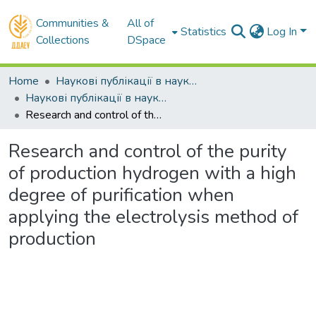
Communities &
All of
Statistics
Log In
Collections
DSpace
Home
Наукові публікації в наукометричних базах Scopus та Web of Science
Наукові публікації в наукометричній базі Scopus
Research and control of the purity of production hydrogen with a high degree of purification when applying the electrolysis method of production
Research and control of the purity
of production hydrogen with a high
degree of purification when
applying the electrolysis method of
production