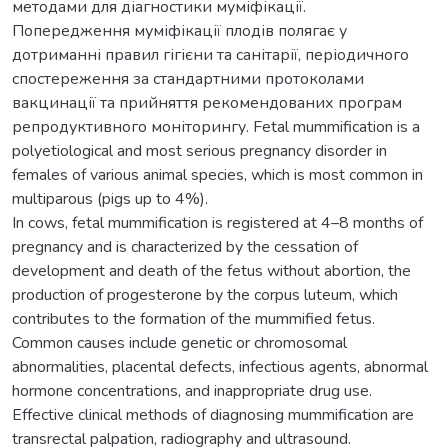
методами для діагностики муміфікації.
Попередження муміфікації плодів полягає у
дотриманні правил гігієни та санітарії, періодичного
спостереження за стандартними протоколами
вакцинації та прийняття рекомендованих програм
репродуктивного моніторингу. Fetal mummification is a
polyetiological and most serious pregnancy disorder in
females of various animal species, which is most common in
multiparous (pigs up to 4%).
In cows, fetal mummification is registered at 4–8 months of
pregnancy and is characterized by the cessation of
development and death of the fetus without abortion, the
production of progesterone by the corpus luteum, which
contributes to the formation of the mummified fetus.
Common causes include genetic or chromosomal
abnormalities, placental defects, infectious agents, abnormal
hormone concentrations, and inappropriate drug use.
Effective clinical methods of diagnosing mummification are
transrectal palpation, radiography and ultrasound.