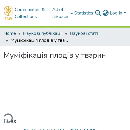
Communities &
All of
Statistics
Log In
Collections
DSpace
Home
Наукові публікації
Наукові статті
Муміфікація плодів у тварин
Муміфікація плодів у тварин
Loading...
Files