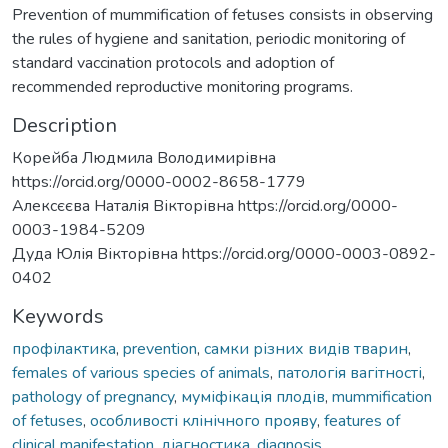
Prevention of mummification of fetuses consists in observing
the rules of hygiene and sanitation, periodic monitoring of
standard vaccination protocols and adoption of
recommended reproductive monitoring programs.
Description
Корейба Людмила Володимирівна
https://orcid.org/0000-0002-8658-1779
Алексєєва Наталія Вікторівна https://orcid.org/0000-
0003-1984-5209
Дуда Юлія Вікторівна https://orcid.org/0000-0003-0892-
0402
Keywords
профілактика
,
prevention
,
самки різних видів тварин
,
females of various species of animals
,
патологія вагітності
,
pathology of pregnancy
,
муміфікація плодів
,
mummification
of fetuses
,
особливості клінічного прояву
,
features of
clinical manifestation
,
діагностика
,
diagnosis