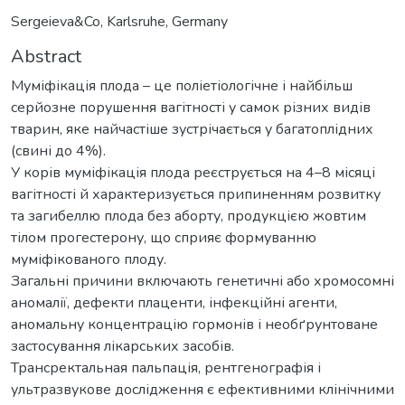
Sergeieva&Co, Karlsruhe, Germany
Abstract
Муміфікація плода – це поліетіологічне і найбільш
серйозне порушення вагітності у самок різних видів
тварин, яке найчастіше зустрічається у багатоплідних
(свині до 4%).
У корів муміфікація плода реєструється на 4–8 місяці
вагітності й характеризується припиненням розвитку
та загибеллю плода без аборту, продукцією жовтим
тілом прогестерону, що сприяє формуванню
муміфікованого плоду.
Загальні причини включають генетичні або хромосомні
аномалії, дефекти плаценти, інфекційні агенти,
аномальну концентрацію гормонів і необґрунтоване
застосування лікарських засобів.
Трансректальная пальпація, рентгенографія і
ультразвукове дослідження є ефективними клінічними