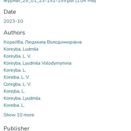
журнал_29_01_23-192-199.pdf
(1.04 MB)
Date
2023-10
Authors
Корейба, Людмила Володимирівна
Koreyba, Ludmila
Koreyba, L. V.
Koreyba, Lyudmila Volodymyrivna
Koreyba, L.
Koreiba, L. V.
Coregba, L. V.
Korejba, L.
Koreyba, Lyudmila
Koreiba, L.
Show 10 more
Publisher