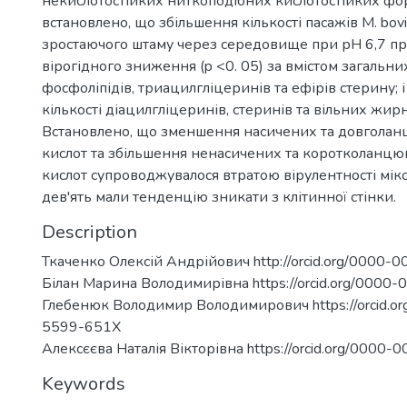
некислотостійких ниткоподібних кислотостійких фор
встановлено, що збільшення кількості пасажів M. bo
зростаючого штаму через середовище при рН 6,7 п
вірогідного зниження (p <0. 05) за вмістом загальних
фосфоліпідів, триацилгліцеринів та ефірів стерину; 
кількості діацилгліцеринів, стеринів та вільних жирн
Встановлено, що зменшення насичених та довгола
кислот та збільшення ненасичених та коротколанц
кислот супроводжувалося втратою вірулентності міко
дев'ять мали тенденцію зникати з клітинної стінки.
Description
Ткаченко Олексій Андрійович http://orcid.org/0000
Білан Марина Володимирівна https://orcid.org/000
Глебенюк Володимир Володимирович https://orcid.o
5599-651X
Алексєєва Наталія Вікторівна https://orcid.org/0000
Keywords