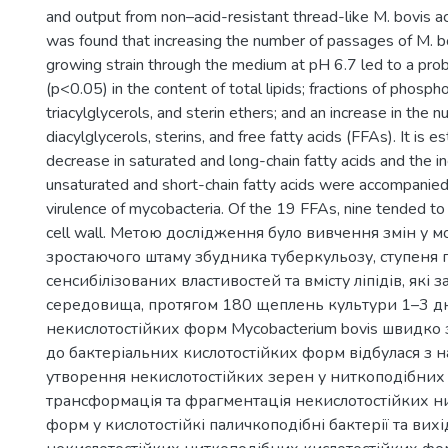
and output from non–acid-resistant thread-like M. bovis aci
was found that increasing the number of passages of M. bo
growing strain through the medium at pH 6.7 led to a pro
(p<0.05) in the content of total lipids; fractions of phospho
triacylglycerols, and sterin ethers; and an increase in the 
diacylglycerols, sterins, and free fatty acids (FFAs). It is e
decrease in saturated and long-chain fatty acids and the in
unsaturated and short-chain fatty acids were accompanied
virulence of mycobacteria. Of the 19 FFAs, nine tended to
cell wall. Метою дослідження було вивчення змін у 
зростаючого штаму збудника туберкульозу, ступеня п
сенсибілізованих властивостей та вмісту ліпідів, які 
середовища, протягом 180 щеплень культури 1–3 дн
некислотостійких форм Mycobacterium bovis швидко
до бактеріальних кислотостійких форм відбулася з 
утворення некислотостійких зерен у ниткоподібних M
трансформація та фрагментація некислотостійких н
форм у кислотостійкі паличкоподібні бактерії та вихід