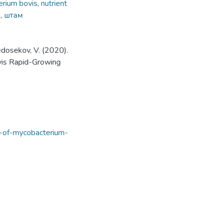
rium bovis
,
nutrient
n
,
штам
Nedosekov, V. (2020).
vis Rapid-Growing
s-of-mycobacterium-