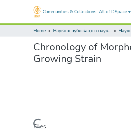
Communities & Collections
All of DSpace
Home
Наукові публікації в наукометричних базах Scopus та Web of Science
Chronology of Morpho
Growing Strain
Loading...
Files