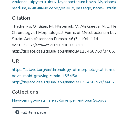
virulence
,
вірулентність
,
Mycobacterium bovis
,
Mycobacte
medium
,
живильне середовище
,
passage
,
пасаж
,
strai
Citation
Tkachenko, O., Bilan, M., Hlebeniuk, V., Alekseeva, N., … 
Chronology of Morphological Forms of Mycobacterium bo
Strain. Acta Veterinaria Eurasia, 46(3), 104–114.
doi:10.5152/actavet.2020.20007. URI :
http://dspace.dsau.dp.ua/jspui/handle/123456789/3466.
URI
https://actavet.org/en/chronology-of-morphological-form
bovis-rapid-growing-strain-13545#
http://dspace.dsau.dp.ua/jspui/handle/123456789/3466
Collections
Наукові публікації в наукометричній базі Scopus
Full item page