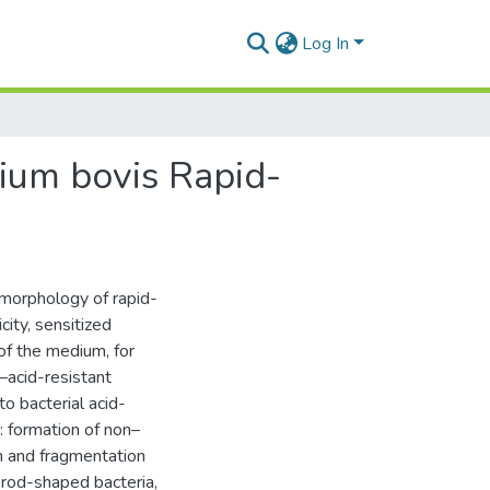
Log In
ium bovis Rapid-
morphology of rapid-
ity, sensitized
of the medium, for
–acid-resistant
o bacterial acid-
: formation of non–
on and fragmentation
t rod-shaped bacteria,