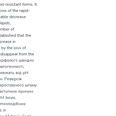
d-resistant forms. It
vis of the rapid-
bable decrease
lipids,
number of
stablished that the
crease in
 by the loss of
 disappear from the
морфології швидко
атогенності,
залежать від рН
і. Реверсія
 зростаючого штаму
наступних причин:
. bovis,
иткоподібних
 із