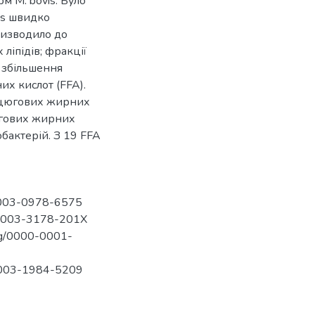
м M. bovis. Було
vis швидко
ризводило до
 ліпідів; фракції
і збільшення
их кислот (FFA).
нцюгових жирних
югових жирних
бактерій. З 19 FFA
-0003-0978-6575
0-0003-3178-201X
rg/0000-0001-
-0003-1984-5209