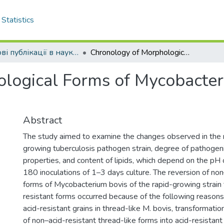
Statistics
Наукові публікації в наукометричній базі Scopus
Chronology of Morphological Forms of Mycobacterium bovis Rapid-Growing Strain
logical Forms of Mycobacter
Abstract
The study aimed to examine the changes observed in the 
growing tuberculosis pathogen strain, degree of pathogenic
properties, and content of lipids, which depend on the pH 
180 inoculations of 1–3 days culture. The reversion of non
forms of Mycobacterium bovis of the rapid-growing strain t
resistant forms occurred because of the following reasons
acid-resistant grains in thread-like M. bovis, transformati
of non–acid-resistant thread-like forms into acid-resistan