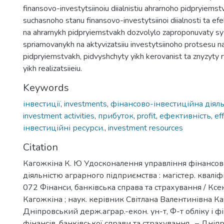
finansovo-investytsiinoiu diialnistiu ahrarnoho pidpryiemst
suchasnoho stanu finansovo-investytsiinoi diialnosti ta efe
na ahrarnykh pidpryiemstvakh dozvolylo zaproponuvaty sy
spriamovanykh na aktyvizatsiiu investytsiinoho protsesu n
pidpryiemstvakh, pidvyshchyty yikh kerovanist ta znyzyty r
yikh realizatsiieiu.
Keywords
інвестиції
,
investments
,
фінансово-інвестиційна діяль
investment activities
,
прибуток
,
profit
,
ефективність
,
ef
інвестиційні ресурси.
,
investment resources
Citation
Кагожкіна К. Ю Удосконалення управління фінансо
діяльністю аграрного підприємства : магістер. кваліф
072 Фінанси, банківська справа та страхування / Ксе
Кагожкіна ; наук. керівник Світлана Валентинівна Ка
Дніпровський держ.аграр.-екон. ун-т, Ф-т обліку і фі
фінансів, банківської справи та страхування . – Дніпр