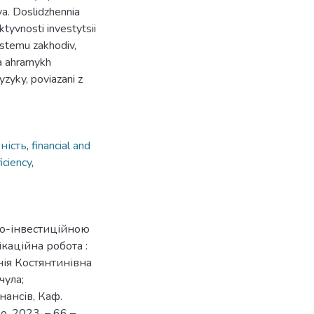
va. Doslidzhennia
ktyvnosti investytsii
stemu zakhodiv,
a ahrarnykh
yzyky, poviazani z
ність
,
financial and
ficiency
,
во-інвестиційною
ікаційна робота :
нія Костянтинівна
чула;
нансів, Каф.
о, 2023. – 66 –