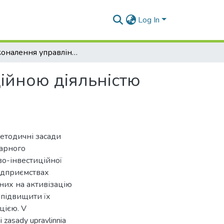
Log In
Удосконалення управління фінансово-інвестиційною діяльністю аграрного підприємства
ійною діяльністю
методичні засади
рарного
во-інвестиційної
підприємствах
них на активізацію
 підвищити їх
цією. V
i zasady upravlinnia