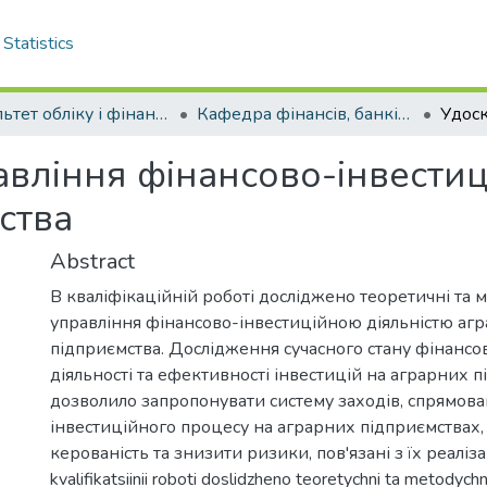
Statistics
Факультет обліку і фінансів
Кафедра фінансів, банківської справи та страхування . Магістри
вління фінансово-інвестиц
ства
Abstract
В кваліфікаційній роботі досліджено теоретичні та 
управління фінансово-інвестиційною діяльністю аг
підприємства. Дослідження сучасного стану фінансо
діяльності та ефективності інвестицій на аграрних 
дозволило запропонувати систему заходів, спрямова
інвестиційного процесу на аграрних підприємствах,
керованість та знизити ризики, пов'язані з їх реаліза
kvalifikatsiinii roboti doslidzheno teoretychni ta metodychn