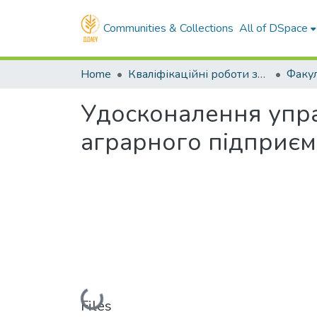
Communities & Collections
All of DSpace
Home
Кваліфікаційні роботи здобувачів вищої освіти
Удосконалення упра
аграрного підприєм
Loading...
Files