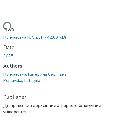
ding...
Files
Поплавська К. С..pdf
(742.89 KB)
Date
2025
Authors
Поплавська, Катерина Сергіївна
Poplavska, Kateryna
Publisher
Дніпровський державний аграрно-економічний
університет