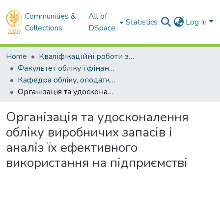
Communities &
All of
Statistics
Log In
Collections
DSpace
Home
Кваліфікаційні роботи здобувачів вищої освіти
Факультет обліку і фінансів
Кафедра обліку, оподаткування та управління фінансово-економічною безпекою . Магістри
Організація та удосконалення обліку виробничих запасів і аналіз їх ефективного використання на підприємстві
Організація та удосконалення
обліку виробничих запасів і
аналіз їх ефективного
використання на підприємстві