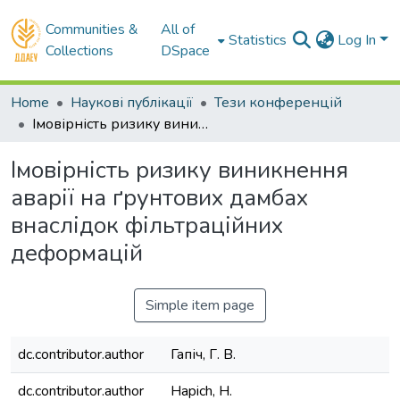
Communities &
All of
Statistics
Log In
Collections
DSpace
Home
Наукові публікації
Тези конференцій
Імовірність ризику виникнення аварії на ґрунтових дамбах внаслідок фільтраційних деформацій
Імовірність ризику виникнення
аварії на ґрунтових дамбах
внаслідок фільтраційних
деформацій
Simple item page
dc.contributor.author
Гапіч, Г. В.
dc.contributor.author
Hapich, H.