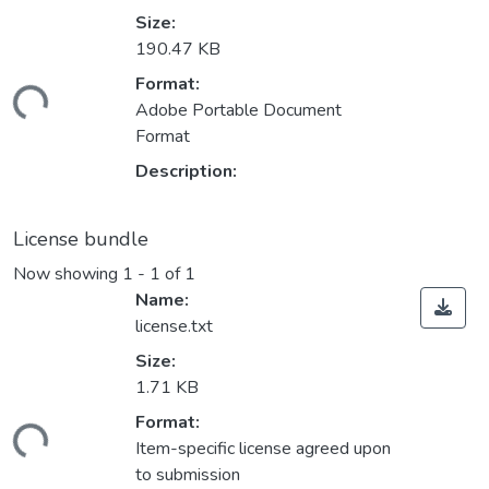
Size:
190.47 KB
Format:
ding...
Adobe Portable Document
Format
Description:
License bundle
Now showing
1 - 1 of 1
Name:
license.txt
Size:
1.71 KB
Format:
ding...
Item-specific license agreed upon
to submission