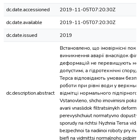
dc.date.accessioned
2019-11-05T07:20:30Z
dc.date.available
2019-11-05T07:20:30Z
dc.date.issued
2019
Встановлено, що імовірнісні пок
виникнення аварії внаслідок філ
деформацій не перевищують но
допустимі, а гідротехнічні спору
Терса відповідають умовам безпеч
роботи при рівні води у верхньом
dc.description.abstract
відмітці нормального підпірного 
Vstanovleno, shcho imovirnisni poka
avarii vnaslidok filtratsiinykh deformat
perevyshchuiut normatyvno dopustymi
sporudy na richtsi Nyzhnia Tersa vid
bezpechnoi ta nadiinoi roboty pry riv
biefi na vidmittsi normalnoho pidpirn