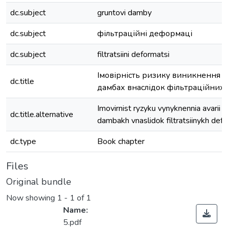
dc.subject
gruntovi damby
dc.subject
фільтраційні деформаці
dc.subject
filtratsiini deformatsi
Імовірність ризику виникнення а
dc.title
дамбах внаслідок фільтраційних
Imovirnist ryzyku vynyknennia avarii 
dc.title.alternative
dambakh vnaslidok filtratsiinykh defo
dc.type
Book chapter
Files
Original bundle
Now showing
1 - 1 of 1
Name:
5.pdf