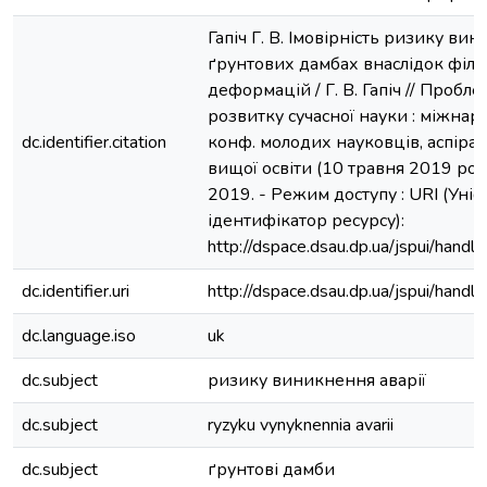
Гапіч Г. В. Імовірність ризику вин
ґрунтових дамбах внаслідок філ
деформацій / Г. В. Гапіч // Пробл
розвитку сучасної науки : міжнар.
dc.identifier.citation
конф. молодих науковців, аспірант
вищої освіти (10 травня 2019 року
2019. - Режим доступу : URI (Уні
ідентифікатор ресурсу):
http://dspace.dsau.dp.ua/jspui/ha
dc.identifier.uri
http://dspace.dsau.dp.ua/jspui/ha
dc.language.iso
uk
dc.subject
ризику виникнення аварії
dc.subject
ryzyku vynyknennia avarii
dc.subject
ґрунтові дамби