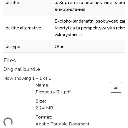
dc.title
о. Хортиця та перспективи їх ре
використання
Ekoloho-landshaftni osoblyvosti zapla
dc.title.alternative
Khortytsia ta perspektyvy yikh rekre
vykorystannia
dc.type
Other
Files
Original bundle
Now showing
1 - 1 of 1
Name:
Лісовець Я. І..pdf
Size:
2.24 MB
Format:
ding...
Adobe Portable Document