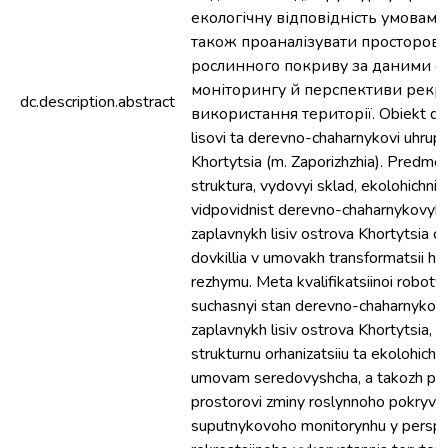
екологічну відповідність умовам 
також проаналізувати просторові
рослинного покриву за даними с
моніторингу й перспективи рекр
dc.description.abstract
використання території. Obiekt dos
lisovi ta derevno-chaharnykovi uhrup
Khortytsia (m. Zaporizhzhia). Predmet
struktura, vydovyi sklad, ekolohichni 
vidpovidnist derevno-chaharnykovyk
zaplavnykh lisiv ostrova Khortytsia 
dovkillia v umovakh transformatsii hi
rezhymu. Meta kvalifikatsiinoi roboty:
suchasnyi stan derevno-chaharnykov
zaplavnykh lisiv ostrova Khortytsia, y
strukturnu orhanizatsiiu ta ekolohichn
umovam seredovyshcha, a takozh pro
prostorovi zminy roslynnoho pokryvu
suputnykovoho monitorynhu y persp