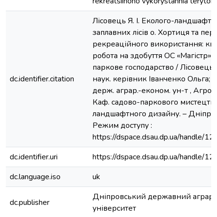
rekreatsiinoho vykorystannia terytorii
Лісовець Я. І. Еколого-ландшафтн
заплавних лісів о. Хортиця та пер
рекреаційного використання: ква
робота на здобуття ОС «Магістр»: 
паркове господарство / Лісовець 
dc.identifier.citation
наук. керівник Іванченко Ольга;
держ. аграр.-економ. ун-т , Агрон
Каф. садово-паркового мистецтва
ландшафтного дизайну. – Дніпро, 
Режим доступу :
https://dspace.dsau.dp.ua/handle
dc.identifier.uri
https://dspace.dsau.dp.ua/handle
dc.language.iso
uk
Дніпровський державний аграр
dc.publisher
університет