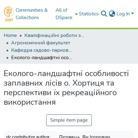
Communities &
All of
Statistics
Log In
Collections
DSpace
Home
Кваліфікаційні роботи здобувачів вищої освіти
Агрономічний факультет
Кафедра садово-паркового мистецтва та ландшафтного дизайну. Магістри
Еколого-ландшафтні особливості заплавних лісів о. Хортиця та перспективи їх рекреаційного використання
Еколого-ландшафтні особливості
заплавних лісів о. Хортиця та
перспективи їх рекреаційного
використання
Simple item page
dc.contributor.author
Лісовець, Ян Ігорович