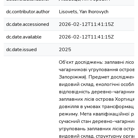
dc.contributor.author
Lisovets, Yan Ihorovych
dc.date.accessioned
2026-02-12T11:41:15Z
dc.date.available
2026-02-12T11:41:15Z
dc.date.issued
2025
Об’єкт досліджень: заплавні лісов
чагарникові угруповання острова
Запоріжжя). Предмет досліджень:
видовий склад, екологічні особлив
відповідність деревно-чагарник
заплавних лісів острова Хортиця
довкілля в умовах трансформації 
режиму. Мета кваліфікаційної ро
сучасний стан деревно-чагарник
угруповань заплавних лісів остров
видовий склад, структурну органі