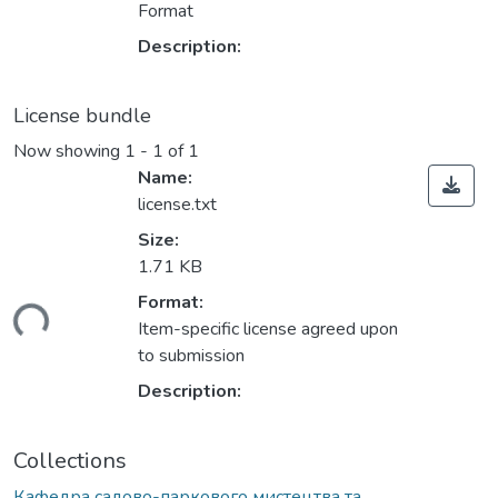
Format
Description:
License bundle
Now showing
1 - 1 of 1
Name:
license.txt
Size:
1.71 KB
Format:
ding...
Item-specific license agreed upon
to submission
Description:
Collections
Кафедра садово-паркового мистецтва та