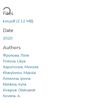
ading...
Files
kon.pdf
(2.12 MB)
Date
2020
Authors
Фролова, Лілія
Frolova, Liliya
Харитонов, Mикола
Kharytonov, Mykola
Клімкіна, Ірина
Klimkina, Iryna
Ковров, Oleksandr
Koveria, А.