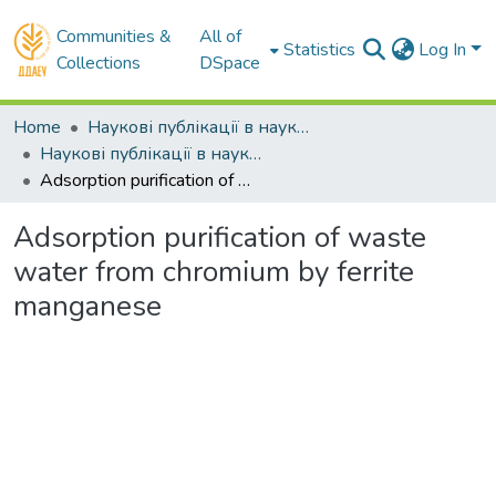
Communities &
All of
Statistics
Log In
Collections
DSpace
Home
Наукові публікації в наукометричних базах Scopus та Web of Science
Наукові публікації в наукометричній базі Scopus
Adsorption purification of waste water from chromium by ferrite manganese
Adsorption purification of waste
water from chromium by ferrite
manganese