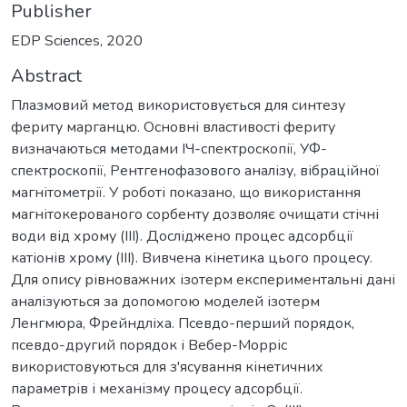
Publisher
EDP Sciences, 2020
Abstract
Плазмовий метод використовується для синтезу
фериту марганцю. Основні властивості фериту
визначаються методами ІЧ-спектроскопії, УФ-
спектроскопії, Рентгенофазового аналізу, вібраційної
магнітометрії. У роботі показано, що використання
магнітокерованого сорбенту дозволяє очищати стічні
води від хрому (III). Досліджено процес адсорбції
катіонів хрому (III). Вивчена кінетика цього процесу.
Для опису рівноважних ізотерм експериментальні дані
аналізуються за допомогою моделей ізотерм
Ленгмюра, Фрейндліха. Псевдо-перший порядок,
псевдо-другий порядок і Вебер-Морріс
використовуються для з'ясування кінетичних
параметрів і механізму процесу адсорбції.