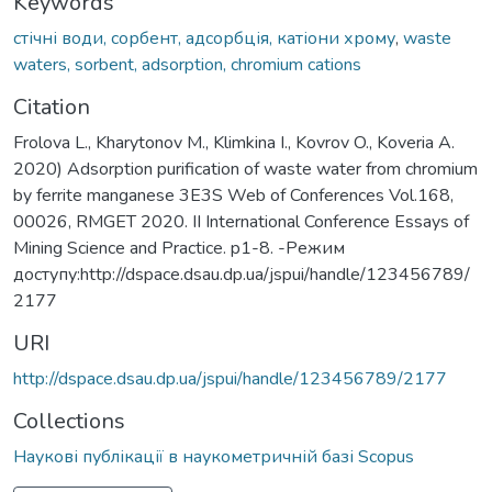
Keywords
стічні води, сорбент, адсорбція, катіони хрому
,
waste
waters, sorbent, adsorption, chromium cations
Citation
Frolova L., Kharytonov M., Klimkina I., Kovrov O., Koveria A.
2020) Adsorption purification of waste water from chromium
by ferrite manganese 3E3S Web of Conferences Vol.168,
00026, RMGET 2020. II International Conference Essays of
Mining Science and Practice. p1-8. -Режим
доступу:http://dspace.dsau.dp.ua/jspui/handle/123456789/
2177
URI
http://dspace.dsau.dp.ua/jspui/handle/123456789/2177
Collections
Наукові публікації в наукометричній базі Scopus