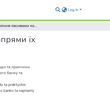
Log In
Управління пасивами комерційного банку та напрями їх вдосконалення
апрями їх
ди та практичні
го банку та
 ta praktychni
ho banku ta napriamy