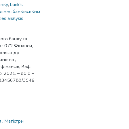
анку
,
bank's
ління банківським
ities analysis
ого банку та
 : 072 Фінанси,
Олександр
инівна ;
 фінансів, Каф.
 2021. – 80 с. –
e/123456789/3946
 . Магістри