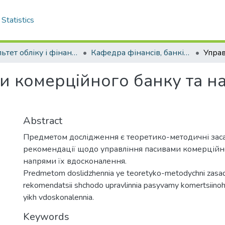
Statistics
Факультет обліку і фінансів
Кафедра фінансів, банківської справи та страхування . Магістри
и комерційного банку та н
Abstract
Предметом дослідження є теоретико-методичні заса
рекомендації щодо управління пасивами комерційно
напрями їх вдосконалення.
Predmetom doslidzhennia ye teoretyko-metodychni zasady
rekomendatsii shchodo upravlinnia pasyvamy komertsiino
yikh vdoskonalennia.
Keywords