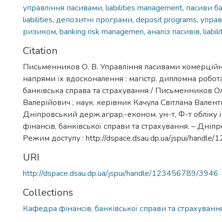
управління пасивами
,
liabilities management
,
пасиви б
liabilities
,
депозитні програми
,
deposit programs
,
управ
ризиком
,
banking risk managemen
,
аналіз пасивів
,
liabil
Citation
Письменников О. В. Управління пасивами комерційн
напрями їх вдосконалення : магістр. дипломна робота
банківська справа та страхування / Письменников 
Валерійович ; наук. керівник Качула Світлана Валент
Дніпровський держ.аграр.-економ. ун-т, Ф-т обліку і
фінансів, банківської справи та страхування. – Дніпро,
Режим доступу : http://dspace.dsau.dp.ua/jspui/handl
URI
http://dspace.dsau.dp.ua/jspui/handle/123456789/3946
Collections
Кафедра фінансів, банківської справи та страхування