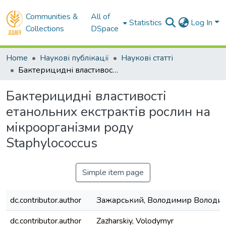
Communities &
All of
Statistics
Log In
Collections
DSpace
Home
Наукові публікації
Наукові статті
Бактерицидні властивості етанольних екстрактів рослин на мікроорганізми роду Staphylococcus
Бактерицидні властивості
етанольних екстрактів рослин на
мікроорганізми роду
Staphylococcus
Simple item page
dc.contributor.author
Зажарський, Володимир Володи
dc.contributor.author
Zazharskiy, Volodymyr