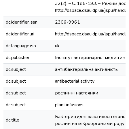
32(2). – С. 185-193. – Режим досту
http://dspace.dsau.dp.ua/jspui/han
dc.identifier.issn
2306-9961
dc.identifier.uri
http://dspace.dsau.dp.ua/jspui/han
dc.language.iso
uk
dc.publisher
Інститут ветеринарної медицин
dc.subject
антибактеріальна активність
dc.subject
antibacterial activity
dc.subject
рослинні настоянки
dc.subject
plant infusions
Бактерицидні властивості етанол
dc.title
рослин на мікроорганізми роду St