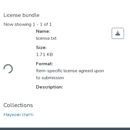
License bundle
Now showing
1 - 1 of 1
Name:
license.txt
Size:
1.71 KB
ading...
Format:
Item-specific license agreed upon
to submission
Description:
Collections
Наукові статті