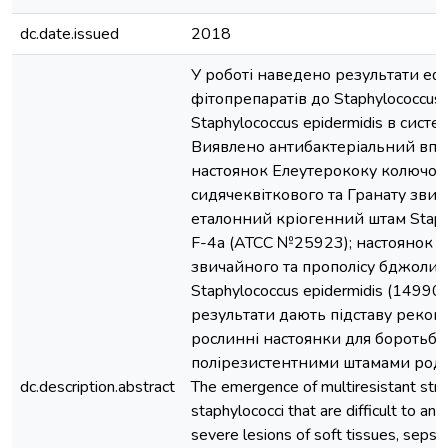
dc.date.issued
2018
У роботі наведено результати еф
фітопрепаратів до Staphylococcus 
Staphylococcus epidermidis в системі 
Виявлено антибактеріальний вп
настоянок Елеутерококу колючог
сидячеквіткового та Гранату звич
еталонний кріогенний штам Staphy
F-4a (АТСС №25923); настоянок Г
звичайного та прополісу бджолин
Staphylococcus epidermidis (14990
результати дають підставу реко
рослинні настоянки для боротьби
полірезистентними штамами роду 
dc.description.abstract
The emergence of multiresistant stra
staphylococci that are difficult to ant
severe lesions of soft tissues, sepsi