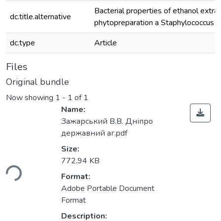
Bacterial properties of ethanol extrac
dc.title.alternative
phytopreparation a Staphylococcus 
dc.type
Article
Files
Original bundle
Now showing
1 - 1 of 1
Name:
Зажарський В.В. Дніпро
державний аг.pdf
Size:
ading...
772.94 KB
Format:
Adobe Portable Document
Format
Description: