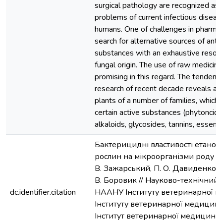
surgical pathology are recognized as 
problems of current infectious diseas
humans. One of challenges in pharma
search for alternative sources of anti
substances with an exhaustive resourc
fungal origin. The use of raw medicinal
promising in this regard. The tendency
research of recent decade reveals a 
plants of a number of families, which 
certain active substances (phytoncide
alkaloids, glycosides, tannins, essentia
Бактерицидні властивості етанол
рослин на мікроорганізми роду Sta
В. Зажарський, П. О. Давиденко, О
В. Боровик // Науково-технічний
dc.identifier.citation
НААНУ Інституту ветеринарної м
Інституту ветеринарної медицини
Інститут ветеринарної медицини