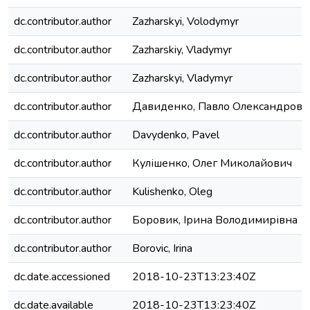
dc.contributor.author
Zazharskyi, Volodymyr
dc.contributor.author
Zazharskiy, Vladymyr
dc.contributor.author
Zazharskyi, Vladymyr
dc.contributor.author
Давиденко, Павло Олександрови
dc.contributor.author
Davydenko, Pavel
dc.contributor.author
Кулішенко, Олег Миколайович
dc.contributor.author
Kulishenko, Oleg
dc.contributor.author
Боровик, Ірина Володимирівна
dc.contributor.author
Borovic, Irina
dc.date.accessioned
2018-10-23T13:23:40Z
dc.date.available
2018-10-23T13:23:40Z