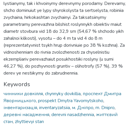
lystianymy, tak i khvoinymy derevnymy porodamy. Derevamy,
shcho dominuiut ye lypy shyrokolysta ta sertselysta, robiniia
zvychaina, hirkokashtan zvychainyi. Za taksatsiinymy
parametramy perevazhna bilshist roslynnykh obiektiv maiut
diametr stovbura vid 18 do 32,9 sm (54,67 % shchodo yikh
zahalnoi kilkosti), vysotu – do 4 m ta vid 4 do 8 m
(reprezentatyvnist tsykh hrup dorivniuie po 38 % kozhna). Za
vidnoshenniam do rivnia zvolozhenosti za chyselnistiu
ekzempliariv perevazhaiut posukhostiiki roslyny (u sumi
46,27 %), do pozhyvnosti gruntiv – olihotrofy (57 %), 39 %
derev ye nestiikymy do zabrudnennia.
Keywords
чинники довкілля
,
chynnyky dovkillia
,
проспект Дмитра
Яворницького
,
prospekt Dmytra Yavornytskoho
,
інвентаризація
,
inventaryzatsiia
,
м. Дніпро
,
m. Dnipro
,
деревні насадження
,
derevni nasadzhennia
,
життєвий
стан
,
zhyttievyi stan