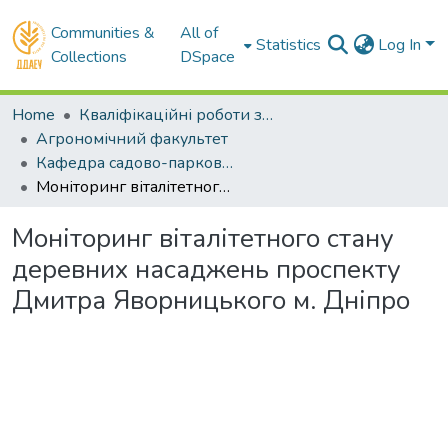
Communities &
All of
Statistics
Log In
Collections
DSpace
Home
Кваліфікаційні роботи здобувачів вищої освіти
Агрономічний факультет
Кафедра садово-паркового мистецтва та ландшафтного дизайну. Магістри
Моніторинг віталітетного стану деревних насаджень проспекту Дмитра Яворницького м. Дніпро
Моніторинг віталітетного стану
деревних насаджень проспекту
Дмитра Яворницького м. Дніпро