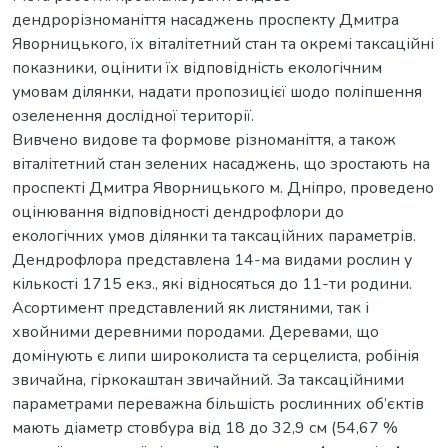
дендрорізноманіття насаджень проспекту Дмитра
Яворницького, їх віталітетний стан та окремі таксаційні
показники, оцінити їх відповідність екологічним
умовам ділянки, надати пропозицієї шодо поліпшення
озеленення дослідної території.
Вивчено видове та формове різноманіття, а також
віталітетний стан зелених насаджень, що зростають на
проспекті Дмитра Яворницького м. Дніпро, проведено
оцінювання відповідності дендрофлори до
екологічних умов ділянки та таксаційних параметрів.
Дендрофлора представлена 14-ма видами рослин у
кількості 1715 екз., які відносяться до 11-ти родини.
Асортимент представлений як листяними, так і
хвойними деревними породами. Деревами, що
домінують є липи широколиста та серцелиста, робінія
звичайна, гіркокаштан звичайний. За таксаційними
параметрами переважна більшість рослинних об’єктів
мають діаметр стовбура від 18 до 32,9 см (54,67 %