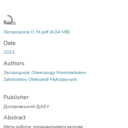
Loading...
Files
Загороднов О. М..pdf
(4.04 MB)
Date
2023
Authors
Загороднов, Олександр Миколайович
Zahorodnov, Oleksandr Mykolaiovych
Publisher
Дніпровський ДАЕУ
Abstract
Мета роботи: проаналізувати видове