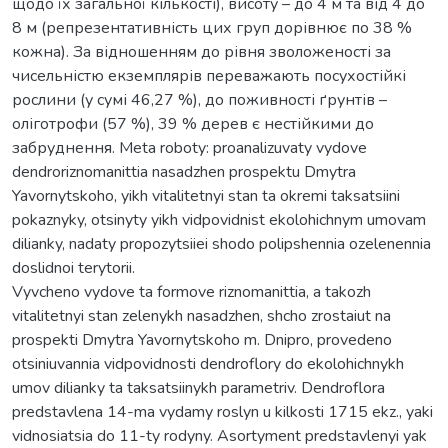
щодо їх загальної кількості), висоту – до 4 м та від 4 до
8 м (репрезентативність цих груп дорівнює по 38 %
кожна). За відношенням до рівня зволоженості за
чисельністю екземплярів переважають посухостійкі
рослини (у сумі 46,27 %), до поживності ґрунтів –
оліготрофи (57 %), 39 % дерев є нестійкими до
забруднення. Meta roboty: proanalizuvaty vydove
dendroriznomanittia nasadzhen prospektu Dmytra
Yavornytskoho, yikh vitalitetnyi stan ta okremi taksatsiini
pokaznyky, otsinyty yikh vidpovidnist ekolohichnym umovam
dilianky, nadaty propozytsiiei shodo polipshennia ozelenennia
doslidnoi terytorii.
Vyvcheno vydove ta formove riznomanittia, a takozh
vitalitetnyi stan zelenykh nasadzhen, shcho zrostaiut na
prospekti Dmytra Yavornytskoho m. Dnipro, provedeno
otsiniuvannia vidpovidnosti dendroflory do ekolohichnykh
umov dilianky ta taksatsiinykh parametriv. Dendroflora
predstavlena 14-ma vydamy roslyn u kilkosti 1715 ekz., yaki
vidnosiatsia do 11-ty rodyny. Asortyment predstavlenyi yak