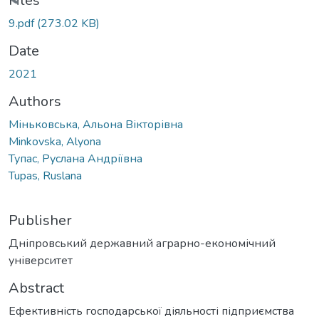
oading...
Files
9.pdf
(273.02 KB)
Date
2021
Authors
Міньковська, Альона Вікторівна
Minkovska, Alyona
Тупас, Руслана Андріївна
Tupas, Ruslana
Publisher
Дніпровський державний аграрно-економічний
університет
Abstract
Ефективність господарської діяльності підприємства