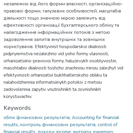
незалежно від його форми власності, організаційно-
правової форми, галузевих особливостей, масштабів
діяльності тощо значною мірою залежить від
ефективності організації бухгалтерського обліку та
налагодження інформаційних потоків з метою
задоволення запитів внутрішніх та зовнішніх
користувачів. Efektyvnist hospodarskoi diialnosti
pidpryiemstva nezalezhno vid yoho formy vlasnosti,
orhanizatsiino-pravovoi formy, haluzevykh osoblyvostei,
masshtabiv diialnosti toshcho znachnoiu miroiu zalezhyt vid
efektyvnosti orhanizatsii bukhhalterskoho obliku ta
nalahodzhennia informatsiinykh potokiv z metoiu
zadovolennia zapytiv vnutrishnikh ta zovnishnikh
korystuvachiv.
Keywords
облік фінансових результатів
,
Accounting for financial
results
,
контроль фінансових результатів
,
control of
financial results
,
доходи
,
income
,
витрати
,
expenses