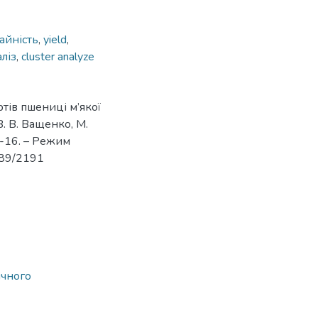
айність
,
yield
,
ліз
,
cluster analyze
тів пшениці м’якої
В. В. Ващенко, М.
2-16. – Режим
6789/2191
ічного