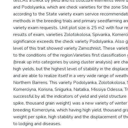
test.As a check by yield and its structure elements were u
and Podolyanka, which are check varieties for the zone St
according to the State variety exam service recommendat
methods in the breeding trials and primary seedfarming are
variety exam requests. Unit plot size is 25 m2 with four re
results of exam, varieties Zolotokolosa, Spivanka, Komerci
significance exceeds the check variety Podolyanka. Also
level of this trait showed variety Zamozhnist. These variet
to the conditions of the region.Varieties first classification
(break up into categories by using cluster analysis) are cha
high yields, but the highest level of stability in the displac
and are able to realize itself in a very wide range of weath
Northern Barrens. This variety Podolyanka, Zolotokolosa, 
Komerciyna, Korisna, Snigurka, Natalka, Missiya Odessa, T
successful by all the indicators of yield and yield structure
spike, thousand grain weight) was a new variety of wint
breeding Komerciyna, which having high yield, thousand gra
weight per spike, high stability and the displacement of th
to lodging and diseases.