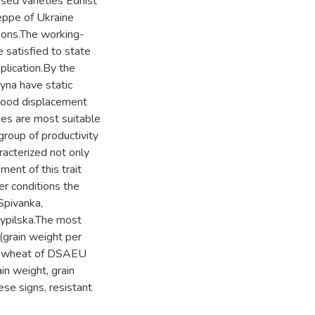
sed varieties Ednist
eppe of Ukraine
ions.The working-
 satisfied to state
plication.Вy the
yna have static
 good displacement
ies are most suitable
 group of productivity
racterized not only
ement of this trait
er conditions the
Spivanka,
rypilska.The most
 (grain weight per
er wheat of DSAEU
in weight, grain
ese signs, resistant