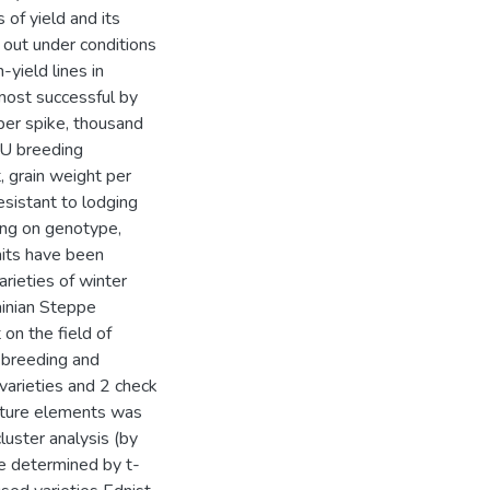
of yield and its
 out under conditions
yield lines in
most successful by
 per spike, thousand
EU breeding
, grain weight per
esistant to lodging
ing on genotype,
raits have been
arieties of winter
ainian Steppe
on the field of
 breeding and
varieties and 2 check
ucture elements was
uster analysis (by
re determined by t-