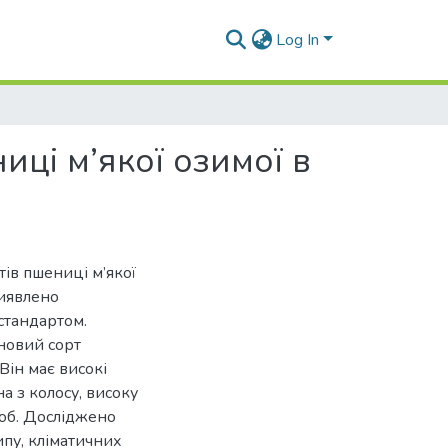
Log In
ці м’якої озимої в
тів пшениці м’якої
Виявлено
 стандартом.
новий сорт
Він має високі
а з колосу, високу
роб. Досліджено
пу, кліматичних