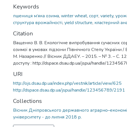
Keywords
пшениця м’яка озима
,
winter wheat
,
сорт
,
variety
,
урож
структура врожайності
,
yield structure
,
кластерний ана
Citation
Ващенко В. В. Екологічне випробування сучасних сор
озимої в умовах підзони Північного Степу України / 
М. Назаренко // Вісник ДДАЕУ. – 2015. – № 3. – С. 1
доступу : http://dspace.dsau.dp.ua/jspui/handle/12345
URI
http://ojs.dsau.dp.ua/index.php/vestnik/article/view/625
http://dspace.dsau.dp.ua/jspui/handle/123456789/2191
Collections
Вісник Дніпровського державного аграрно–економ
університету - до липня 2018 р.