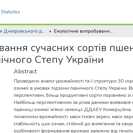
Statistics
Вісник Дніпровського державного аграрно–економічного університету - до липня 2018 р.
Екологічне випробування сучасних сортів пшениці м’якої озимої в умовах підзони Північного Степу України
ання сучасних сортів пшени
ічного Степу України
Abstract
Проведено аналіз урожайності та її структури 30 сор
озимої в умовах підзони північного Степу України. 
перспективні, більш продуктивні сорти порівняно зі
Найбільш перспективним за усіма даними виявився 
пшениці озимої м’якої селекції ДДАEУ Комерційна. 
показники врожайності, маси тисячі зерен, маси зерн
стабільність цих ознак, стійкий до вилягання та хво
особливості формування врожаю залежно від геноти