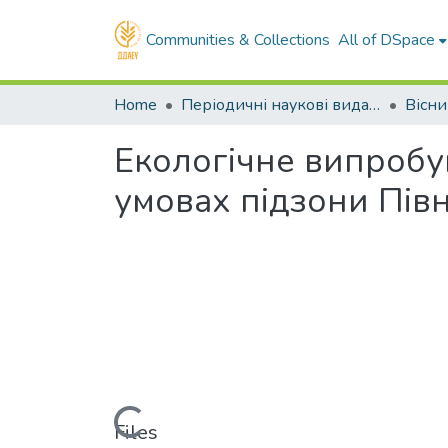
Communities & Collections
All of DSpace
Home
Періодичні наукові видання ДДАЕУ
Екологічне випробув
умовах підзони Півн
Loading...
Files