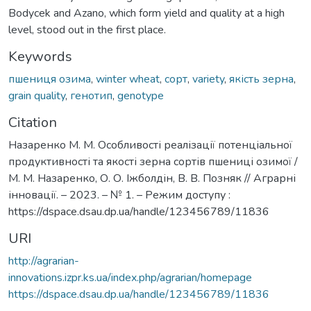
Bodycek and Azano, which form yield and quality at a high
level, stood out in the first place.
Keywords
пшениця озима
,
winter wheat
,
сорт
,
variety
,
якість зерна
,
grain quality
,
генотип
,
genotype
Citation
Назаренко М. М. Особливості реалізації потенціальної
продуктивності та якості зерна сортів пшениці озимої /
М. М. Назаренко, О. О. Іжболдін, В. В. Позняк // Аграрні
інновації. – 2023. – № 1. – Режим доступу :
https://dspace.dsau.dp.ua/handle/123456789/11836
URI
http://agrarian-
innovations.izpr.ks.ua/index.php/agrarian/homepage
https://dspace.dsau.dp.ua/handle/123456789/11836