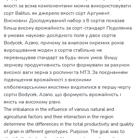
якості за всіма компонентами можна використовувати
сорт Balitus, як джерело якості сорт Аргумент.
Висновки. Досліджуваний набор з 8 сортів показав
більш високу врожайність за сорт-стандарт Подолянка
в умовах науково-дослідного поля у двох сортів
Bodycek, Azano, причому за аналізом окремих років
вирощування жоден з сортів стабільно не
перевищував стандарт за будь-яких умов. Вищу
зернову продуктивність сорти формували за рахунок
високої ваги зерна з рослини та МТЗ. За поєднанням
підвищення врожайності з високими
хлібопекарськими якостями виділилися в першу чергу
сорти Bodycek, Azano, що формують врожайність і
якість на високому рівні.
The imbalance in the influence of various natural and
agricultural factors and their interaction in the region
determine the differences in the total productivity and quality
of grain in different genotypes. Purpose. The goal was to