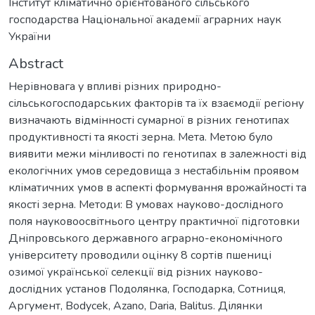
Інститут кліматично орієнтованого сільського
господарства Національної академії аграрних наук
України
Abstract
Нерівновага у впливі різних природно-
сільськогосподарських факторів та їх взаємодії регіону
визначають відмінності сумарної в різних генотипах
продуктивності та якості зерна. Мета. Метою було
виявити межи мінливості по генотипах в залежності від
екологічних умов середовища з нестабільнім проявом
кліматичних умов в аспекті формування врожайності та
якості зерна. Методи: В умовах науково-дослідного
поля науковоосвітнього центру практичної підготовки
Дніпровського державного аграрно-економічного
університету проводили оцінку 8 сортів пшениці
озимої української селекції від різних науково-
дослідних установ Подолянка, Господарка, Сотниця,
Аргумент, Bodycek, Azano, Daria, Balitus. Ділянки