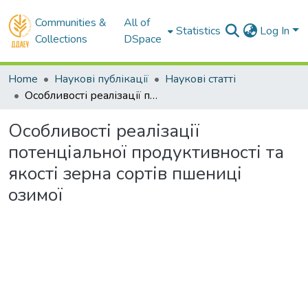
Communities &
All of
Statistics
Log In
Collections
DSpace
Home
Наукові публікації
Наукові статті
Особливості реалізації потенціальної продуктивності та якості зерна сортів пшениці озимої
Особливості реалізації
потенціальної продуктивності та
якості зерна сортів пшениці
озимої