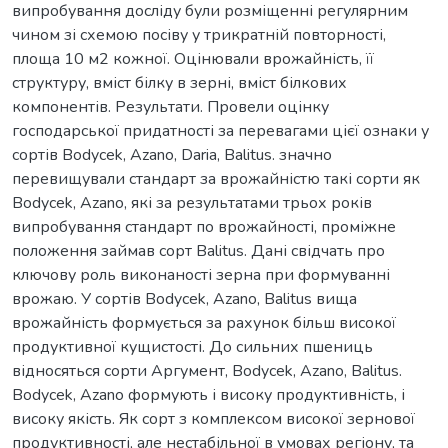
випробування досліду були розміщенні регулярним
чином зі схемою посіву у трикратній повторності,
площа 10 м2 кожної. Оцінювали врожайність, її
структуру, вміст білку в зерні, вміст білкових
компонентів. Результати. Провели оцінку
господарської придатності за перевагами цієї ознаки у
сортів Bodycek, Azano, Daria, Balitus. значно
перевищували стандарт за врожайністю такі сорти як
Bodycek, Azano, які за результатами трьох років
випробування стандарт по врожайності, проміжне
положення займав сорт Balitus. Дані свідчать про
ключову роль виконаності зерна при формуванні
врожаю. У сортів Bodycek, Azano, Balitus вища
врожайність формується за рахунок більш високої
продуктивної кущистості. До сильних пшениць
відносяться сорти Аргумент, Bodycek, Azano, Balitus.
Bodycek, Azano формують і високу продуктивність, і
високу якість. Як сорт з комплексом високої зернової
продуктивності, але нестабільної в умовах регіону, та