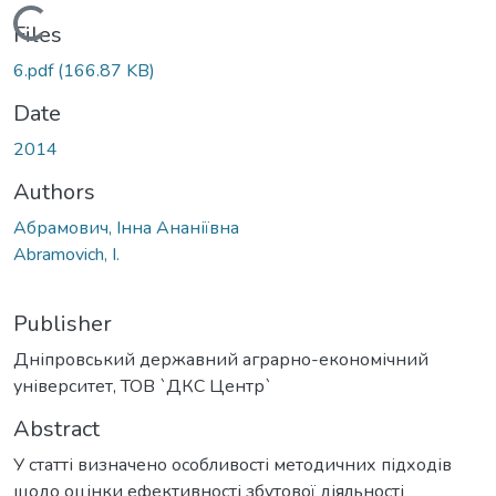
Loading...
Files
6.pdf
(166.87 KB)
Date
2014
Authors
Абрамович, Інна Ананіївна
Abramovich, I.
Publisher
Дніпровський державний аграрно-економічний
університет, ТОВ `ДКС Центр`
Abstract
У статті визначено особливості методичних підходів
щодо оцінки ефективності збутової діяльності