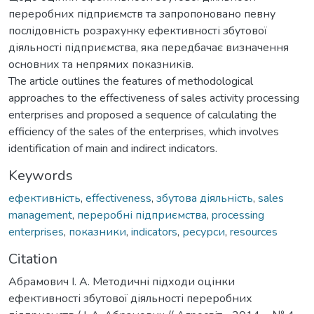
переробних підприємств та запропоновано певну
послідовність розрахунку ефективності збутової
діяльності підприємства, яка передбачає визначення
основних та непрямих показників.
The article outlines the features of methodological
approaches to the effectiveness of sales activity processing
enterprises and proposed a sequence of calculating the
efficiency of the sales of the enterprises, which involves
identification of main and indirect indicators.
Keywords
ефективність
,
effectiveness
,
збутова діяльність
,
sales
management
,
переробні підприємства
,
processing
enterprises
,
показники
,
indicators
,
ресурси
,
resources
Citation
Абрамович І. А. Методичні підходи оцінки
ефективності збутової діяльності переробних