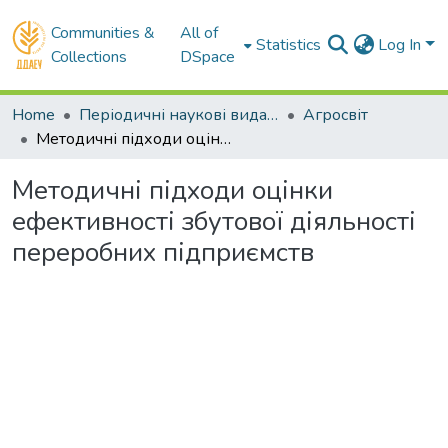
Communities &
All of
Statistics
Log In
Collections
DSpace
Home
Періодичні наукові видання ДДАЕУ
Агросвіт
Методичні підходи оцінки ефективності збутової діяльності переробних підприємств
Методичні підходи оцінки
ефективності збутової діяльності
переробних підприємств