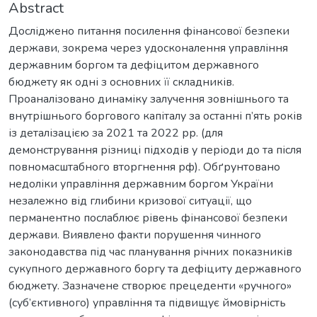
Abstract
Досліджено питання посилення фінансової безпеки
держави, зокрема через удосконалення управління
державним боргом та дефіцитом державного
бюджету як одні з основних її складників.
Проаналізовано динаміку залучення зовнішнього та
внутрішнього боргового капіталу за останні п’ять років
із деталізацією за 2021 та 2022 рр. (для
демонстрування різниці підходів у періоди до та після
повномасштабного вторгнення рф). Обґрунтовано
недоліки управління державним боргом України
незалежно від глибини кризової ситуації, що
перманентно послаблює рівень фінансової безпеки
держави. Виявлено факти порушення чинного
законодавства під час планування річних показників
сукупного державного боргу та дефіциту державного
бюджету. Зазначене створює прецеденти «ручного»
(суб’єктивного) управління та підвищує ймовірність