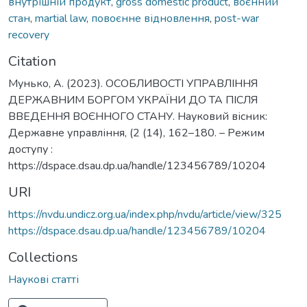
внутрішній продукт
,
gross domestic product
,
воєнний
стан
,
martial law
,
повоєнне відновлення
,
post-war
recovery
Citation
Мунько, А. (2023). ОСОБЛИВОСТІ УПРАВЛІННЯ
ДЕРЖАВНИМ БОРГОМ УКРАЇНИ ДО ТА ПІСЛЯ
ВВЕДЕННЯ ВОЄННОГО СТАНУ. Науковий вісник:
Державне управління, (2 (14), 162–180. – Режим
доступу :
https://dspace.dsau.dp.ua/handle/123456789/10204
URI
https://nvdu.undicz.org.ua/index.php/nvdu/article/view/325
https://dspace.dsau.dp.ua/handle/123456789/10204
Collections
Наукові статті