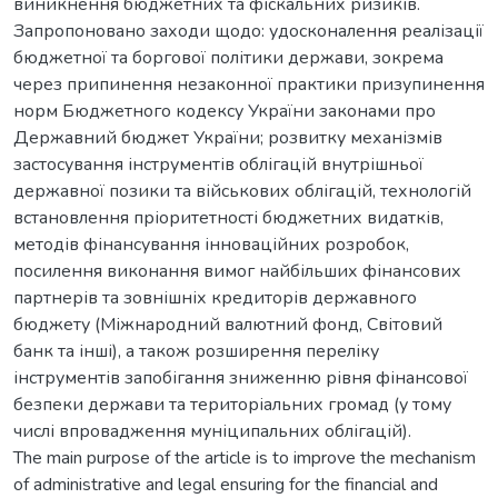
виникнення бюджетних та фіскальних ризиків.
Запропоновано заходи щодо: удосконалення реалізації
бюджетної та боргової політики держави, зокрема
через припинення незаконної практики призупинення
норм Бюджетного кодексу України законами про
Державний бюджет України; розвитку механізмів
застосування інструментів облігацій внутрішньої
державної позики та військових облігацій, технологій
встановлення пріоритетності бюджетних видатків,
методів фінансування інноваційних розробок,
посилення виконання вимог найбільших фінансових
партнерів та зовнішніх кредиторів державного
бюджету (Міжнародний валютний фонд, Світовий
банк та інші), а також розширення переліку
інструментів запобігання зниженню рівня фінансової
безпеки держави та територіальних громад (у тому
числі впровадження муніципальних облігацій).
The main purpose of the article is to improve the mechanism
of administrative and legal ensuring for the financial and