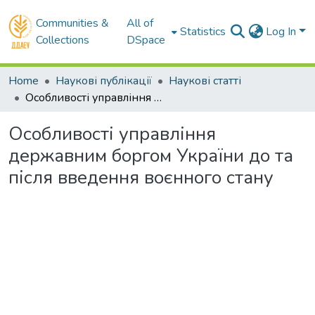
Communities &
All of
Statistics
Log In
Collections
DSpace
Home
Наукові публікації
Наукові статті
Особливості управління державним боргом України до та після введення воєнного стану
Особливості управління
державним боргом України до та
після введення воєнного стану