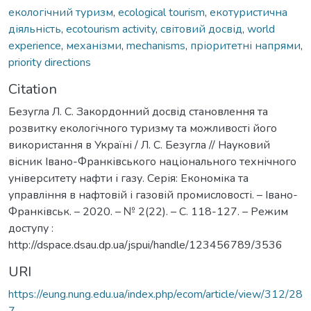
екологічний туризм
,
ecological tourism
,
екотуристична
діяльність
,
ecotourism activity
,
світовий досвід
,
world
experience
,
механізми
,
mechanisms
,
пріоритетні напрями
,
priority directions
Citation
Безугла Л. С. Закордонний досвід становлення та
розвитку екологічного туризму та можливості його
використання в Україні / Л. С. Безугла // Науковий
вісник Івано-Франківського національного технічного
університету нафти і газу. Серія: Економіка та
управління в нафтовій і газовій промисловості. – Івано-
Франківськ. – 2020. – № 2(22). – C. 118-127. – Режим
доступу :
http://dspace.dsau.dp.ua/jspui/handle/123456789/3536
URI
https://eung.nung.edu.ua/index.php/ecom/article/view/312/28
7