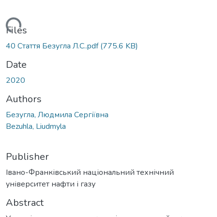
ding...
Files
40 Стаття Безугла Л.С..pdf
(775.6 KB)
Date
2020
Authors
Безугла, Людмила Сергіївна
Bezuhla, Liudmyla
Publisher
Івано-Франківський національний технічний
університет нафти і газу
Abstract