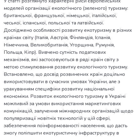
У статті розглянуто характерні риси європейських
моделей організації екологічного (зеленого) туризму:
британської, французької, німецької, італійської,
чеської, іспанської, польської та латвійської.
Досліджено особливості розвитку екотуризму в різних
країнах світу (Італія, Австрія, Фінляндія, Іспанія,
Німеччина, Великобританія, Угорщина, Румунія,
Польща, Кіпр). Вивчено сутність податкових
механізмів, які застосовуються в ряді країн світу з
метою стимулювання розвитку екологічного туризму.
Встановлено, що досвід розвинених країн доцільно
використовувати в сучасних умовах України, але з
урахуванням специфіки розвитку національної
економіки. Розвиток екологічного туризму в Україні
можливий за умови використання маркетингових
комунікацій, залучення міжнародних організацій щодо
популяризації новітніх технологій у цій сфері,
забезпечення поінформованості населення, що дасть
змогу поліпшити екотуристичну інфраструктуру в