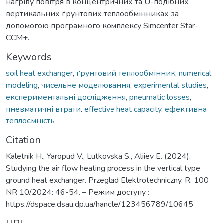
нагріву повітря в концентричних та U-подібних
вертикальних ґрунтових теплообмінниках за
допомогою програмного комплексу Simcenter Star-
CCM+.
Keywords
soil heat exchanger
,
ґрунтовий теплообмінник
,
numerical
modeling
,
чисельне моделювання
,
experimental studies
,
експериментальні дослідження
,
pneumatic losses
,
пневматичні втрати
,
effective heat capacity
,
ефективна
теплоємність
Citation
Kaletnik H., Yaropud V., Lutkovska S., Aliiev E. (2024).
Studying the air flow heating process in the vertical type
ground heat exchanger. Przegląd Elektrotechniczny. R. 100
NR 10/2024: 46-54. – Режим доступу :
https://dspace.dsau.dp.ua/handle/123456789/10645