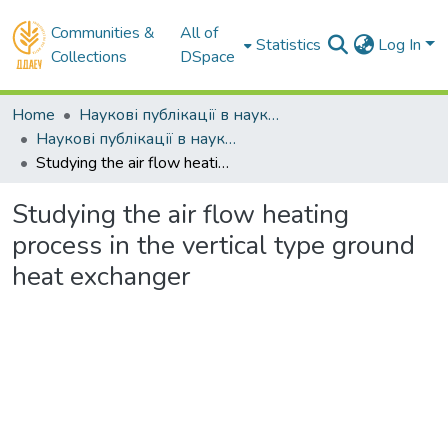
Communities &
All of
Statistics
Log In
Collections
DSpace
Home
Наукові публікації в наукометричних базах Scopus та Web of Science
Наукові публікації в наукометричній базі Scopus
Studying the air flow heating process in the vertical type ground heat exchanger
Studying the air flow heating
process in the vertical type ground
heat exchanger