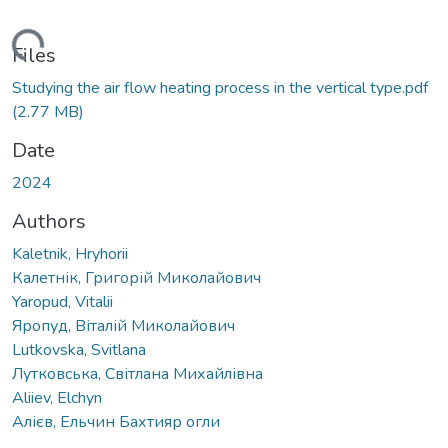
ading...
Files
Studying the air flow heating process in the vertical type.pdf
(2.77 MB)
Date
2024
Authors
Kaletnik, Hryhorii
Калетнік, Григорій Миколайович
Yaropud, Vitalii
Яропуд, Віталій Миколайович
Lutkovska, Svitlana
Лутковська, Світлана Михайлівна
Aliiev, Elchyn
Алієв, Ельчин Бахтияр огли