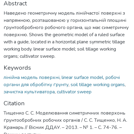
Abstract
Наведено геометричну модель лінійчастої поверхні з
напрямною, розташованою у горизонтальній площині
ґрунтообробного робочого органа, що має симетричну
поверхню. Shows the geometric model of a ruled surface
with a guide, located in a horizontal plane symmetric tillage
working body. linear surface model; soil tillage working
organs; cultivator sweep.
Keywords
лінійна модель поверхні
,
linear surface model
,
робочі
органи для обробітку ґрунту
,
soil tillage working organs
,
зачистка культиватора
,
cultivator sweep
Citation
Тищенко С. С. Моделювання симетричних поверхонь
ґрунтообробних робочих органів / С. С. Тищенко, Н. А.
Крамарь // Вісник ДДАУ. – 2013. – № 1. – С. 74-76. –