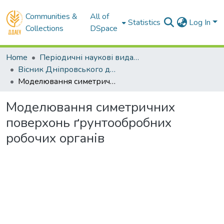
Communities &
All of
Statistics
Log In
Collections
DSpace
Home
Періодичні наукові видання ДДАЕУ
Вісник Дніпровського державного аграрно–економічного університету - до липня 2018 р.
Моделювання симетричних поверхонь ґрунтообробних робочих органів
Моделювання симетричних
поверхонь ґрунтообробних
робочих органів