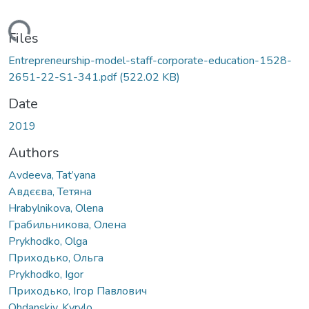
ding...
Files
Entrepreneurship-model-staff-corporate-education-1528-
2651-22-S1-341.pdf
(522.02 KB)
Date
2019
Authors
Avdeeva, Tat’yana
Авдєєва, Тетяна
Hrabylnikova, Olena
Грабильникова, Олена
Prykhodko, Olga
Приходько, Ольга
Prykhodko, Igor
Приходько, Ігор Павлович
Ohdanskiy, Kyrylo