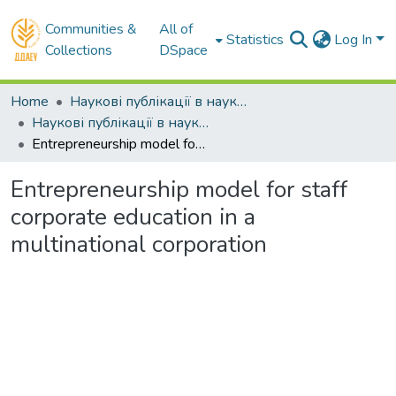
Communities &
All of
Statistics
Log In
Collections
DSpace
Home
Наукові публікації в наукометричних базах Scopus та Web of Science
Наукові публікації в наукометричній базі Scopus
Entrepreneurship model for staff corporate education in a multinational corporation
Entrepreneurship model for staff
corporate education in a
multinational corporation