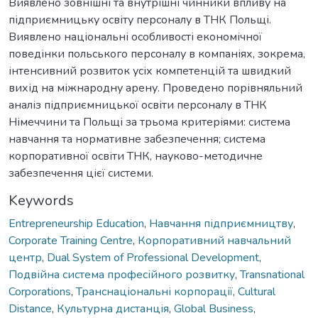
Виявлено зовнішні та внутрішні чинники впливу на
підприємницьку освіту персоналу в ТНК Польщі.
Виявлено національні особливості економічної
поведінки польського персоналу в компаніях, зокрема,
інтенсивний розвиток усіх компетенцій та швидкий
вихід на міжнародну арену. Проведено порівняльний
аналіз підприємницької освіти персоналу в ТНК
Німеччини та Польщі за трьома критеріями: система
навчання та нормативне забезпечення; система
корпоративної освіти ТНК, науково-методичне
забезпечення цієї системи.
Keywords
Entrepreneurship Education
,
Навчання підприємництву
,
Corporate Training Centre
,
Корпоративний навчальний
центр
,
Dual System of Professional Development
,
Подвійна система професійного розвитку
,
Transnational
Corporations
,
Транснаціональні корпорації
,
Cultural
Distance
,
Культурна дистанція
,
Global Business
,