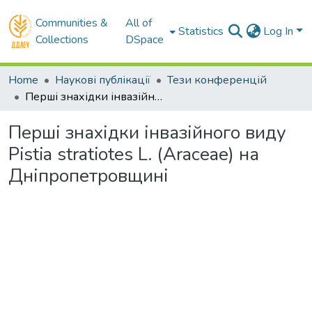
Communities &
All of
Statistics
Log In
Collections
DSpace
Home
Наукові публікації
Тези конференцій
Перші знахідки інвазійного виду Pistia stratiotes L. (Araceae) на Дніпропетровщині
Перші знахідки інвазійного виду
Pistia stratiotes L. (Araceae) на
Дніпропетровщині