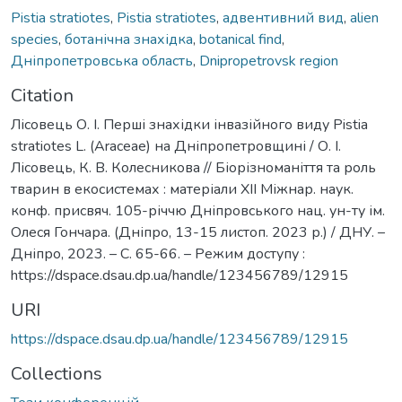
Pistia stratiotes
,
Pistia stratiotes
,
адвентивний вид
,
alien
species
,
ботанічна знахідка
,
botanical find
,
Дніпропетровська область
,
Dnipropetrovsk region
Citation
Лісовець О. І. Перші знахідки інвазійного виду Pistia
stratiotes L. (Araceae) на Дніпропетровщині / О. І.
Лісовець, К. В. Колесникова // Біорізноманіття та роль
тварин в екосистемах : матеріали ХII Міжнар. наук.
конф. присвяч. 105-річчю Дніпровського нац. ун-ту ім.
Олеся Гончара. (Дніпро, 13-15 листоп. 2023 р.) / ДНУ. –
Дніпро, 2023. – С. 65-66. – Режим доступу :
https://dspace.dsau.dp.ua/handle/123456789/12915
URI
https://dspace.dsau.dp.ua/handle/123456789/12915
Collections