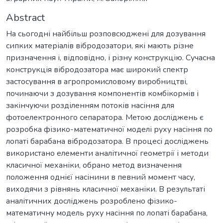
Abstract
На сьогодні найбільш розповсюджені для дозування
сипких матеріалів вібродозатори, які мають різне
призначення і, відповідно, і різну конструкцію. Сучасна
конструкція вібродозатора має широкий спектр
застосування в агропромисловому виробництві,
починаючи з дозування компонентів комбікормів і
закінчуючи розділенням потоків насіння для
фотоелектронного сепаратора. Метою досліджень є
розробка фізико-математичної моделі руху насіння по
лопаті барабана вібродозатора. В процесі досліджень
використано елементи аналітичної геометрії і методи
класичної механіки, обрано метод визначення
положення однієї насінини в певний момент часу,
виходячи з рівнянь класичної механіки. В результаті
аналітичних досліджень розроблено фізико-
математичну модель руху насіння по лопаті барабана,