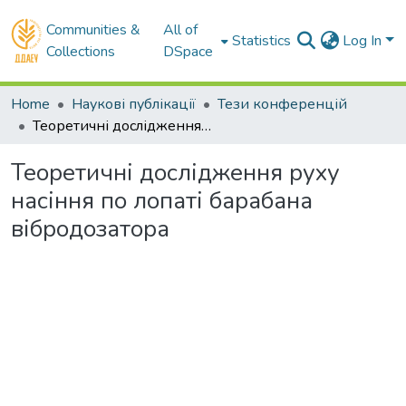
Communities &
All of
Statistics
Log In
Collections
DSpace
Home
Наукові публікації
Тези конференцій
Теоретичні дослідження руху насіння по лопаті барабана вібродозатора
Теоретичні дослідження руху
насіння по лопаті барабана
вібродозатора