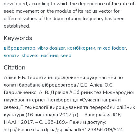
developed, according to which the dependence of the rate of
seed movement on the module of its radius vector for
different values of the drum rotation frequency has been
established.
Keywords
вібродозатор
,
vibro dosizer
,
комбікорми
,
mixed fodder
,
лопати
,
shovels
,
насіння
,
seed
Citation
Алієв Е.Б. Теоретичні дослідження руху насіння по
лопаті барабана вібродозатора / Е.Б. Алієв, О.С.
Гаврильченко, А. В. Драчов // Збірник тез Міжнародної
наукової інтернет-конференції «Сучасні напрями
селекції, технології вирощування та переробки олійних
культур» (16 листопада 2017 р.). – Запоріжжя: ІОК
НААН, 2017. – С. 168-169.- Режим доступу:
http://dspace.dsau.dp.ua/jspui/handle/123456789/924