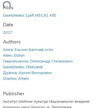
ding...
Files
Gavrilchenko 1.pdf
(491.61 KB)
Date
2017
Authors
Алієв, Ельчин Бахтияр огли
Aliiev, Elchyn
Гаврильченко, Олександр Степанович
Gavrilchenko, Oleksandr
Драчов, Артем Вікторович
Drachov, Artem
Publisher
Інститут олійних культур Національної академії
аграрних наук України, м. Запоріжжя